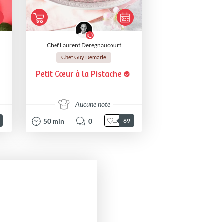
Chef Laurent Deregnaucourt
Chef Guy Demarle
Petit Cœur à la Pistache
Aucune note
50
min
0
69