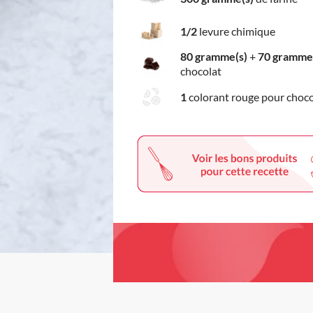
1/2
levure chimique
80 gramme(s)
+
70 gramme
chocolat
1
colorant rouge pour choco