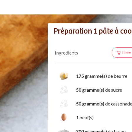
Préparation 1 pâte à coo
Ingredients
Liste
175 gramme(s)
de beurre
50 gramme(s)
de sucre
50 gramme(s)
de cassonad
1
oeuf(s)
300 gramme(s)
de farine