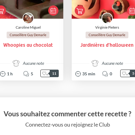
Caroline Miguel
Virginie Pieters
Conseillère Guy Demarle
Conseillère Guy Demarle
Whoopies au chocolat
Jardinières d’halloween
Aucune note
Aucune note
1
h
5
35
min
0
11
5
Vous souhaitez commenter cette recette ?
Connectez-vous ou rejoignez le Club