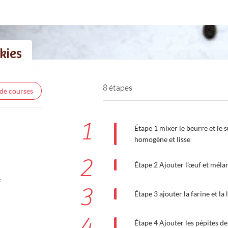
kies
8 étapes
 de courses
1
Étape 1 mixer le beurre et le
homogène et lisse
2
Étape 2 Ajouter l’œuf et méla
e
3
Étape 3 ajouter la farine et la
4
Étape 4 Ajouter les pépites d