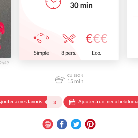
30
min
€
€
€
Simple
Eco.
8 pers.
09h49
CUISSON
15
min
jouter à mes favoris
Ajouter à un menu hebdoma
3