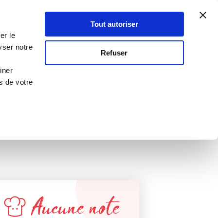
Atelier Culinaire
Le métier
Guy Demarle
Tout autoriser
Se connecter
S'inscrire
er le
yser notre
Refuser
Tea time
iner
s de votre
Aucune note