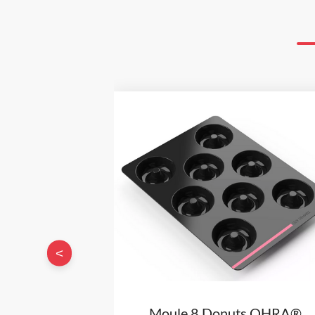
<
Moule 8 Donuts OHRA®