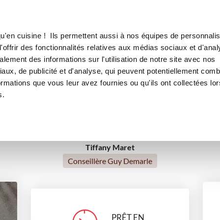
Canofea
Borealia
LE MAG
LA BOUTIQUE
RECETTES
u'en cuisine ! Ils permettent aussi à nos équipes de personnalis
Donut monstrueux
offrir des fonctionnalités relatives aux médias sociaux et d'anal
lement des informations sur l'utilisation de notre site avec nos
boulangerie
autres
Halloween
Petit déjeuner
aux, de publicité et d'analyse, qui peuvent potentiellement comb
ormations que vous leur avez fournies ou qu'ils ont collectées lor
Petits gourmands
Automne
s.
Tiffany Maret
Conseillère Guy Demarle
PRÊT EN