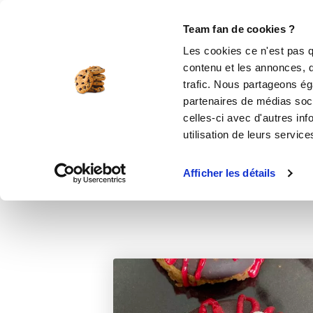
Le Club
i-Cook'in
Be Save
Boutique
Accueil
Recettes
Donut monstrueux
Team fan de cookies ?
Les cookies ce n'est pas q
contenu et les annonces, d'
trafic. Nous partageons éga
desserts
partenaires de médias soci
celles-ci avec d'autres inf
utilisation de leurs service
Afficher les détails