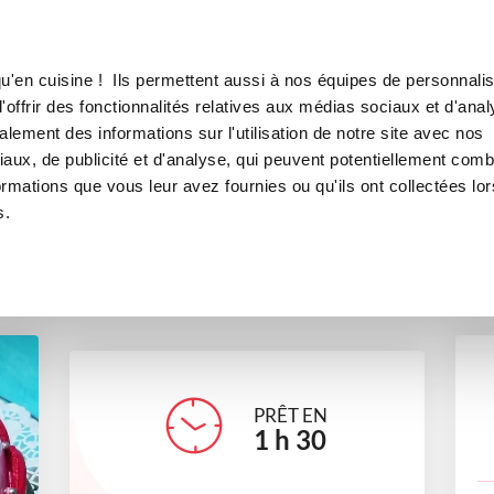
Canofea
Borealia
LE MAG
LA BOUTIQUE
RECETTES
u'en cuisine ! Ils permettent aussi à nos équipes de personnalis
Dôme Ispahan
offrir des fonctionnalités relatives aux médias sociaux et d'anal
lement des informations sur l'utilisation de notre site avec nos
desserts
Pour recevoir
aux, de publicité et d'analyse, qui peuvent potentiellement comb
ormations que vous leur avez fournies ou qu'ils ont collectées lor
s.
cathybeal
PRÊT EN
1
h
30