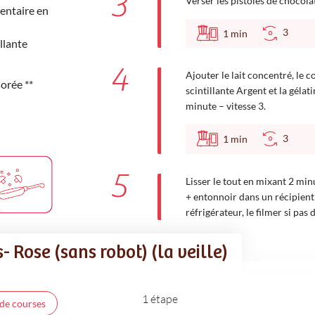
3
Verser les pistoles de chocola
entaire en
3
1
min
llante
4
Ajouter le lait concentré, le 
sorée **
scintillante Argent et la géla
minute – vitesse 3.
3
1
min
5
Lisser le tout en mixant 2 minu
+ entonnoir dans un récipient
réfrigérateur, le filmer si pas
- Rose (sans robot) (la veille)
1 étape
 de courses