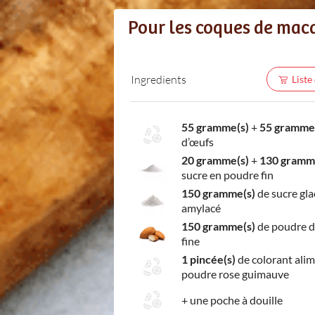
Pour les coques de maca
Ingredients
Liste
55 gramme(s)
+
55 gramme
d’œufs
20 gramme(s)
+
130 gramm
sucre en poudre fin
150 gramme(s)
de sucre gla
amylacé
150 gramme(s)
de poudre 
fine
1 pincée(s)
de colorant alim
poudre rose guimauve
+
une poche à douille