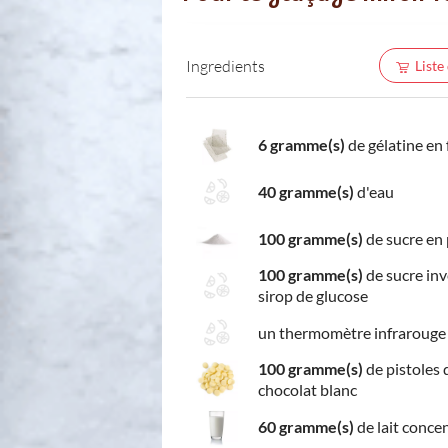
Ingredients
Liste
6 gramme(s)
de gélatine en 
40 gramme(s)
d'eau
100 gramme(s)
de sucre en 
100 gramme(s)
de sucre inv
sirop de glucose
un thermomètre infrarouge
100 gramme(s)
de pistoles 
chocolat blanc
60 gramme(s)
de lait conce