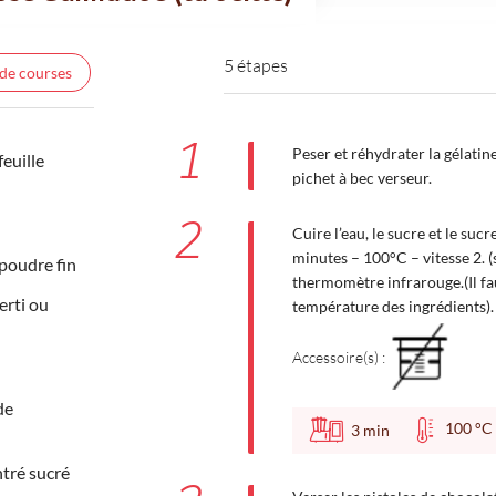
5 étapes
 de courses
1
Peser et réhydrater la gélatin
feuille
pichet à bec verseur.
2
Cuire l’eau, le sucre et le suc
minutes – 100°C – vitesse 2. 
poudre fin
thermomètre infrarouge.(Il fa
erti ou
température des ingrédients).
Accessoire(s) :
de
100 
3
min
ntré sucré