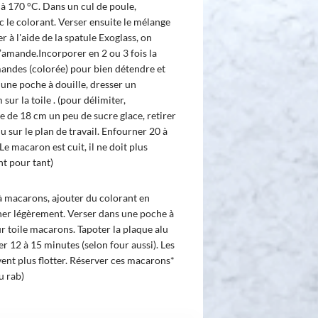
 à 170 °C. Dans un cul de poule,
c le colorant. Verser ensuite le mélange
à l'aide de la spatule Exoglass, on
’amande.Incorporer en 2 ou 3 fois la
mandes (colorée) pour bien détendre et
une poche à douille, dresser un
ur la toile . (pour délimiter,
 de 18 cm un peu de sucre glace, retirer
lu sur le plan de travail. Enfourner 20 à
Le macaron est cuit, il ne doit plus
ant pour tant)
 à macarons, ajouter du colorant en
er légèrement. Verser dans une poche à
ur toile macarons. Tapoter la plaque alu
er 12 à 15 minutes (selon four aussi). Les
vent plus flotter. Réserver ces macarons*
u rab)