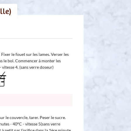
lle)
er le fouet sur les lames. Verser les
ns le bol. Commencer à monter les
 vitesse 4. (sans verre doseur)
ur le couvercle, tarer. Peser le sucre.
tes - 40°C - vitesse 5(sans verre
 à petit par l’orifice dans la 1ère minute.