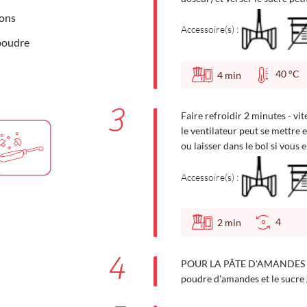
rons
Accessoire(s) :
 poudre
40 °
4
min
3
Faire refroidir 2 minutes - v
le ventilateur peut se mettre 
ou laisser dans le bol si vous 
Accessoire(s) :
4
2
min
4
POUR LA PÂTE D'AMANDES (bo
poudre d'amandes et le sucre 