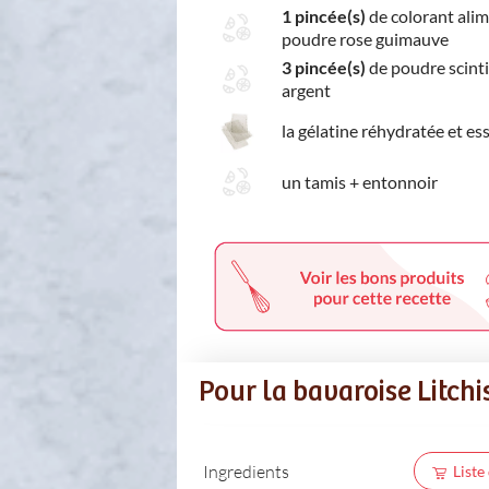
1 pincée(s)
de colorant alim
poudre rose guimauve
3 pincée(s)
de poudre scinti
argent
la gélatine réhydratée et es
un tamis + entonnoir
Pour la bavaroise Litchis
Ingredients
Liste