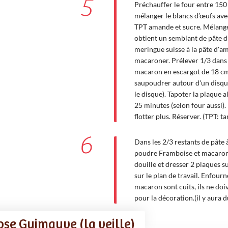
5
Préchauffer le four entre 150
mélanger le blancs d’œufs ave
TPT amande et sucre. Mélanger 
obtient un semblant de pâte d
meringue suisse à la pâte d'a
macaroner. Prélever 1/3 dans 
macaron en escargot de 18 cm s
saupoudrer autour d'un disque
le disque). Tapoter la plaque a
25 minutes (selon four aussi). 
flotter plus. Réserver. (TPT: t
6
Dans les 2/3 restants de pâte
poudre Framboise et macaron
douille et dresser 2 plaques s
sur le plan de travail. Enfourn
macaron sont cuits, ils ne doi
pour la décoration.(il y aura d
ose Guimauve (la veille)