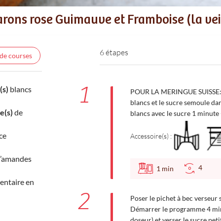
rons rose Guimauve et Framboise (la vei
6 étapes
 de courses
1
(s)
blancs
POUR LA MERINGUE SUISSE: Fix
blancs et le sucre semoule da
e(s)
de
blancs avec le sucre 1 minute -
ce
Accessoire(s) :
d’amandes
4
1
min
entaire en
2
Poser le pichet à bec verseur s
Démarrer le programme 4 minu
doseur) et verser le sucre petit