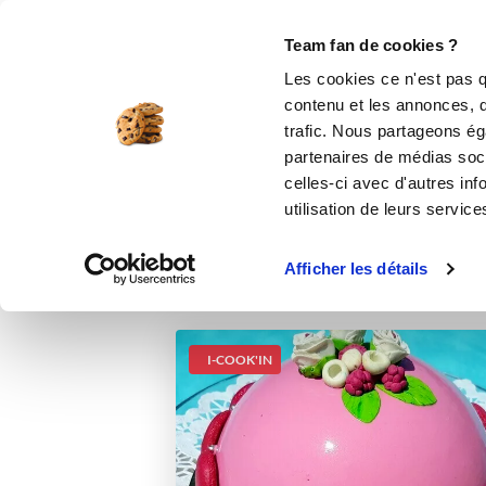
Le Club
i-Cook'in
Be Save
Boutique
Accueil
Recettes
Dôme Ispahan
Team fan de cookies ?
Les cookies ce n'est pas q
contenu et les annonces, d'
trafic. Nous partageons éga
partenaires de médias soci
celles-ci avec d'autres inf
utilisation de leurs service
Afficher les détails
I-COOK'IN