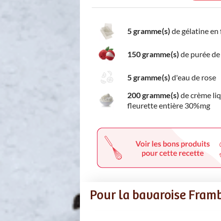
5 gramme(s)
de gélatine en 
150 gramme(s)
de purée de 
5 gramme(s)
d'eau de rose
200 gramme(s)
de crème li
fleurette entière 30%mg
Pour la bavaroise Framb