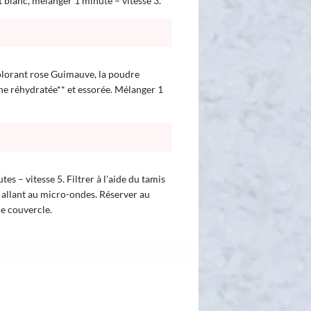
t blanc, mélanger 1 minute – vitesse 3.
colorant rose Guimauve, la poudre
tine réhydratée** et essorée. Mélanger 1
tes – vitesse 5. Filtrer à l'aide du tamis
 allant au micro-ondes. Réserver au
 de couvercle.