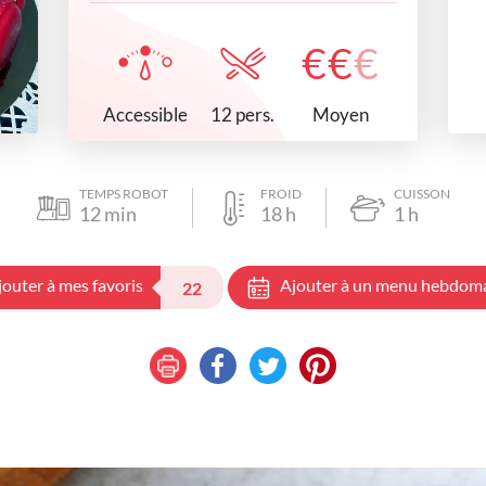
€
€
€
Accessible
Moyen
12 pers.
TEMPS ROBOT
FROID
CUISSON
12
min
18
h
1
h
jouter à mes favoris
Ajouter à un menu hebdom
22