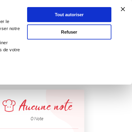
Atelier Culinaire
Le métier
Guy Demarle
Tout autoriser
Se connecter
S'inscrire
er le
yser notre
Refuser
iner
s de votre
Aucune note
0 Note