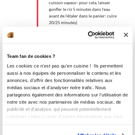
cuisson vapeur: pour cela, laisser
gonfler le riz 5 minutes dans l'eau
avant de l'étaler dans le panier: cuire
20/25 minutes)
Accessoire(s) :
100 °C
Team fan de cookies ?
20
min
1
Les cookies ce n'est pas qu'en cuisine ! Ils permettent
aussi à nos équipes de personnaliser le contenu et les
4
annonces, d'offrir des fonctionnalités relatives aux
Ajouter le lait de coco aux panais et
médias sociaux et d'analyser notre trafic. Nous
servir avec le riz.
partageons également des informations sur l'utilisation de
notre site avec nos partenaires de médias sociaux, de
1
45
s
publicité et d'analyse, qui peuvent potentiellement
combiner celles-ci avec d'autres informations que vous
leur avez fournies ou qu'ils ont collectées lors de votre
Bon appétit !
utilisation de leurs services.