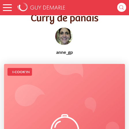
Accueil
Recettes
Curry de panais
Curry de panais
anne_gp
I-COOK'IN