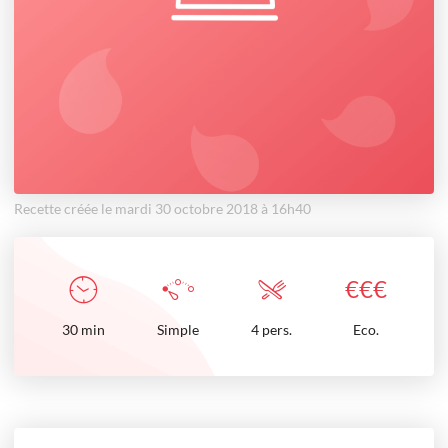
Recette créée le mardi 30 octobre 2018 à 16h40
€
€
€
30
min
Simple
4 pers.
Eco.