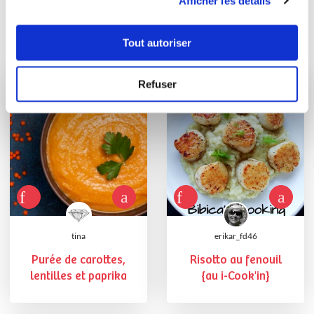
Afficher les détails
Tout autoriser
Vous aimerez aussi ...
Refuser
tina
erikar_fd46
Purée de carottes,
Risotto au fenouil
lentilles et paprika
{au i-Cook'in}