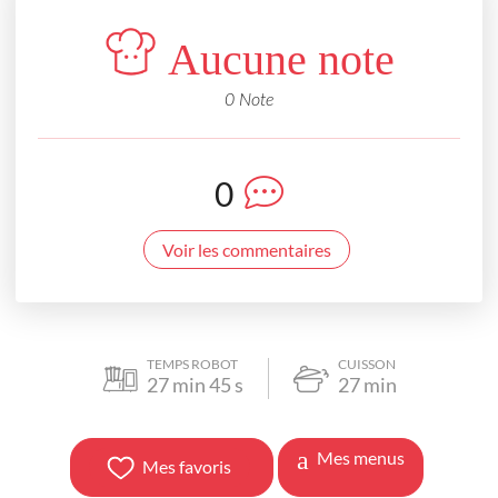
Aucune note
0 Note
0
Voir les commentaires
TEMPS ROBOT
CUISSON
27
min
45
s
27
min
Mes menus
Mes favoris