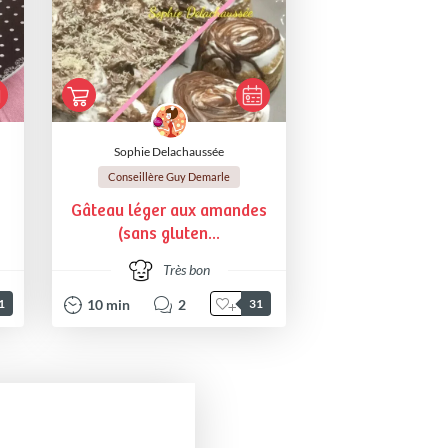
Sophie Delachaussée
Conseillère Guy Demarle
Gâteau léger aux amandes
(sans gluten...
Très bon
10
min
2
1
31