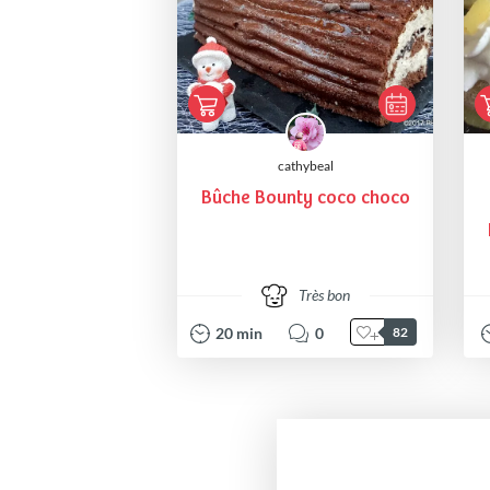
cathybeal
Bûche Bounty coco choco
Très bon
20
min
0
82