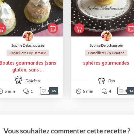
Sophie Delachaussée
Sophie Delachaussée
Conseillère Guy Demarle
Conseillère Guy Demarle
Boules gourmandes (sans
sphères gourmandes
gluten, sans ...
Délicieux
Bon
5
min
1
5
min
4
45
14
Vous souhaitez commenter cette recette ?