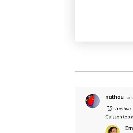
nathou
lun
Très bon
Cuisson top a
Em