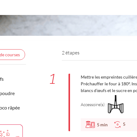
2 étapes
 de courses
1
Mettre les empreintes cuillèr
fs
Préchauffer le four à 180°. Ins
blancs d’œufs et le sucre en 
 poudre
Accessoire(s) :
coco râpée
5
5
min