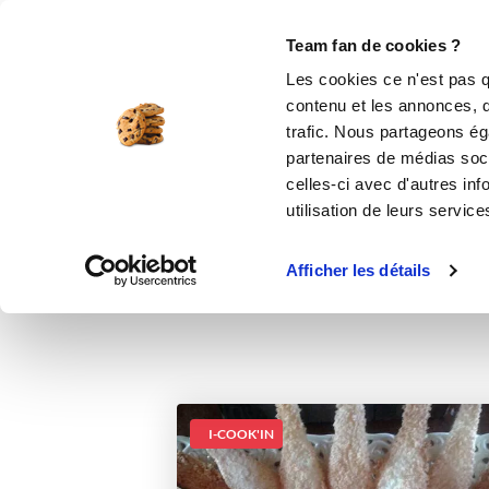
Le Club
i-Cook'in
Be Save
Boutique
Accueil
Recettes
cuillères coco dans 
Team fan de cookies ?
Les cookies ce n'est pas q
cuillèr
contenu et les annonces, d'
trafic. Nous partageons éga
dessert
partenaires de médias soci
celles-ci avec d'autres inf
utilisation de leurs service
Afficher les détails
I-COOK'IN