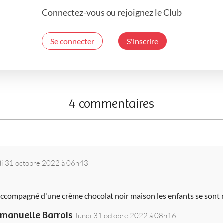
Connectez-vous ou rejoignez le Club
Se connecter
S'inscrire
4 commentaires
di 31 octobre 2022 à 06h43
ccompagné d'une crème chocolat noir maison les enfants se sont ré
manuelle Barrois
lundi 31 octobre 2022 à 08h16