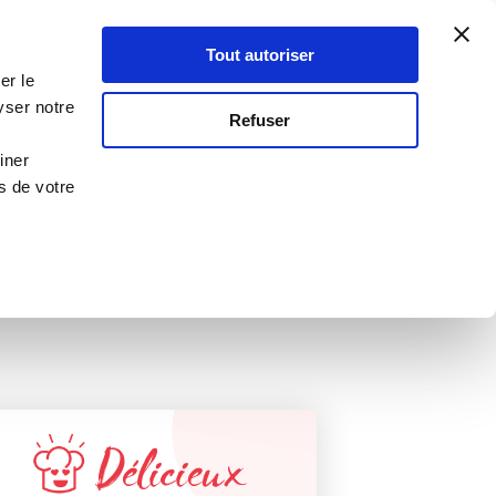
Atelier Culinaire
Le métier
Guy Demarle
Tout autoriser
Se connecter
S'inscrire
er le
 FP 2127
yser notre
Refuser
 recevoir
iner
s de votre
Délicieux