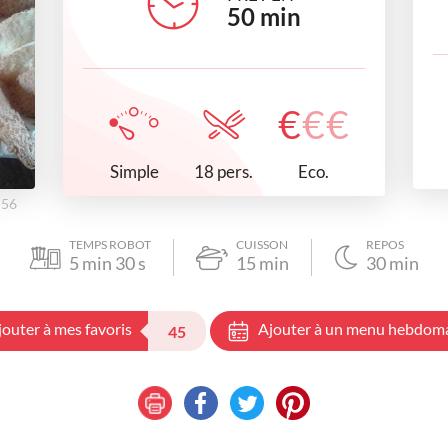
50
min
€
€
€
Simple
Eco.
18 pers.
h56
TEMPS ROBOT
CUISSON
REPOS
5
min
30
s
15
min
30
min
jouter à mes favoris
Ajouter à un menu hebdom
45