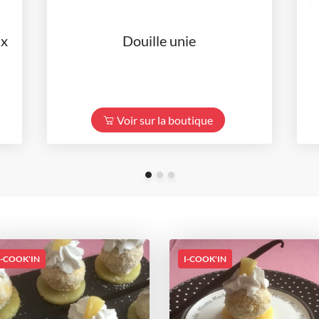
 x
Douille unie
Voir sur la boutique
I-COOK'IN
I-COOK'IN