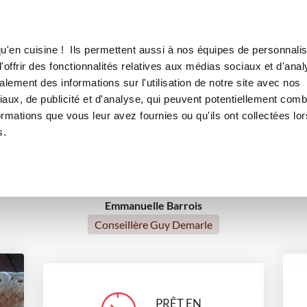
Canofea
Borealia
le moule cuillères FP 2127
LE MAG
LA BOUTIQUE
RECETTES
u'en cuisine ! Ils permettent aussi à nos équipes de personnalis
es coco dans le moule cuillères
offrir des fonctionnalités relatives aux médias sociaux et d'anal
lement des informations sur l'utilisation de notre site avec nos
s
Saint-Valentin
Tea time
Petits gourmands
Pour
aux, de publicité et d'analyse, qui peuvent potentiellement comb
ormations que vous leur avez fournies ou qu'ils ont collectées lor
Recettes de grand-mère
s.
Emmanuelle Barrois
Conseillère Guy Demarle
PRÊT EN