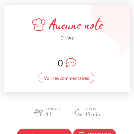
Aucune note
0 Note
0
Voir les commentaires
CUISSON
REPOS
1
h
45
min
Mes menus