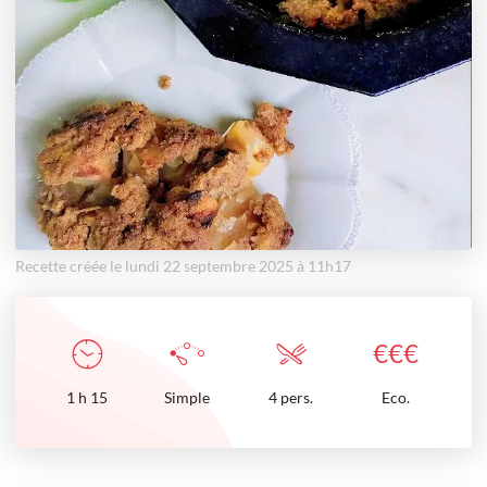
Recette créée le lundi 22 septembre 2025 à 11h17
€
€
€
1
h
15
Simple
4 pers.
Eco.