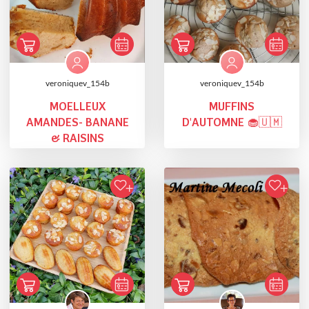
veroniquev_154b
veroniquev_154b
MOELLEUX
MUFFINS
AMANDES- BANANE
D'AUTOMNE 🧁🇺🇲
& RAISINS