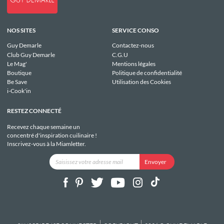
NOS SITES
SERVICE CONSO
Guy Demarle
Contactez-nous
Club Guy Demarle
C.G.U
Le Mag'
Mentions légales
Boutique
Politique de confidentialité
Be Save
Utilisation des Cookies
i-Cook'in
RESTEZ CONNECTÉ
Recevez chaque semaine un
concentré d'inspiration cuilinaire !
Inscrivez-vous à la Miamletter.