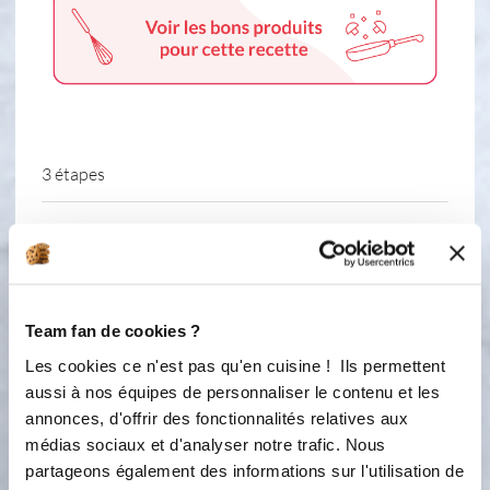
3 étapes
1
Pelez- epepinez et coupez les pommes
en morceaux de taille d'une bouchée
(ici pommes Pirouette) et les deposer
Team fan de cookies ?
dans le moule (ici 17 cm). Mélangez
avec les amandes effilées.
Les cookies ce n'est pas qu'en cuisine ! Ils permettent
aussi à nos équipes de personnaliser le contenu et les
2
Préparer le crumble avec les autres
annonces, d'offrir des fonctionnalités relatives aux
ingrédients et parsemez sur le dessus
médias sociaux et d'analyser notre trafic. Nous
de toutes les pommes.
partageons également des informations sur l'utilisation de