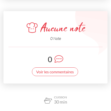
Aucune note
0 Note
0
Voir les commentaires
CUISSON
30
min