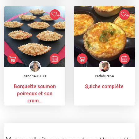
sandra68130
cathdurr64
Barquette saumon
Quiche complète
poireaux et son
crum...