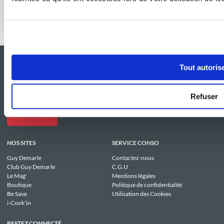
Effet boulangerie assuré à la maison
Tout autoris
Refuser
NOS SITES
SERVICE CONSO
Guy Demarle
Contactez-nous
Club Guy Demarle
C.G.U
Le Mag'
Mentions légales
Boutique
Politique de confidentialité
Be Save
Utilisation des Cookies
i-Cook'in
RESTEZ CONNECTÉ