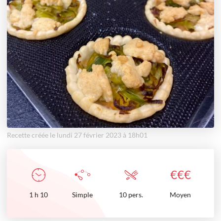
Recette créée le lundi 27 février 2023 à 18h01
€
€
€
1
h
10
Simple
10 pers.
Moyen