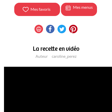
Mes menus
Mes favoris
La recette en vidéo
Auteur
caroline_perez