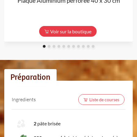
Plaque Aluminium perforée 40 x 30 cm
Voir sur la boutique
Préparation
Ingredients
Liste de courses
2
pâte brisée