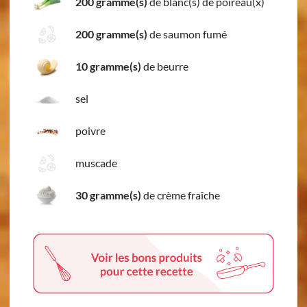
200 gramme(s)
de blanc(s) de poireau(x)
200 gramme(s)
de saumon fumé
10 gramme(s)
de beurre
sel
poivre
muscade
30 gramme(s)
de crème fraîche