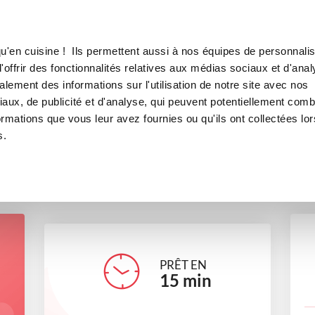
Canofea
Borealia
éculoos et à la passion
LE MAG
LA BOUTIQUE
RECETTES
u'en cuisine ! Ils permettent aussi à nos équipes de personnalis
illants aux spéculoos et à la 
offrir des fonctionnalités relatives aux médias sociaux et d'anal
lement des informations sur l'utilisation de notre site avec nos
desserts
Pour recevoir
aux, de publicité et d'analyse, qui peuvent potentiellement comb
ormations que vous leur avez fournies ou qu'ils ont collectées lor
s.
martine_mecoli
PRÊT EN
15
min