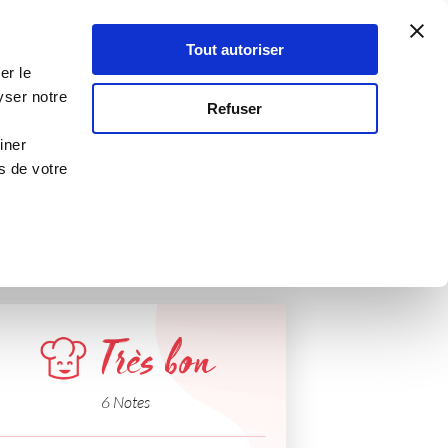
Atelier Culinaire
Le métier
Guy Demarle
Tout autoriser
Se connecter
S'inscrire
er le
passion
yser notre
Refuser
iner
s de votre
Très bon
6 Notes