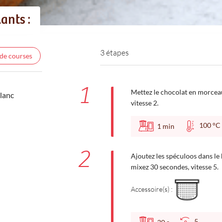
ants :
3 étapes
 de courses
1
Mettez le chocolat en morceau
lanc
vitesse 2.
100 
1
min
2
Ajoutez les spéculoos dans le 
mixez 30 secondes, vitesse 5.
Accessoire(s) :
5