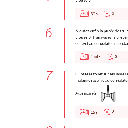
vitesse 3.
3
30
s
6
Ajoutez enfin la purée de fru
vitesse 3. Transvasez la prépa
celle-ci au congélateur penda
3
1
min
7
Clipsez le fouet sur les lames 
mélange réservé au congélateu
Accessoire(s) :
3
15
s