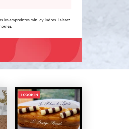
s les empreintes mini cylindres. Laissez
moulez.
I-COOK'IN