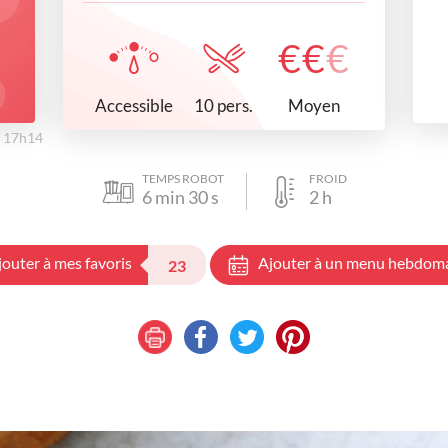
€
€
€
Accessible
Moyen
10 pers.
à 17h14
TEMPS ROBOT
FROID
6
min
30
s
2
h
jouter à mes favoris
Ajouter à un menu hebdom
23