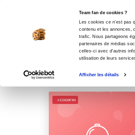
Le Club
i-Cook'in
Be Save
Boutique
Accueil
Recettes
Croustillants aux sp
Team fan de cookies ?
Les cookies ce n'est pas q
Croust
contenu et les annonces, d'
trafic. Nous partageons éga
partenaires de médias soci
celles-ci avec d'autres inf
utilisation de leurs service
Afficher les détails
I-COOK'IN