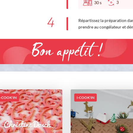
3
30
s
4
Répartissez la préparation dan
prendre au congélateur et dé
Bon appétit !
I-COOK'IN
I-COOK'IN