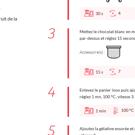
e
4
30
s
uit de la
3
Mettez le chocolat blanc en m
par-dessus et réglez 15 second
Accessoire(s) :
7
15
s
4
Enlevez le panier inox puis aj
réglez 1 mn, 100 °C, vitesse 3.
100 
1
min
5
Ajoutez la gélatine essorée e