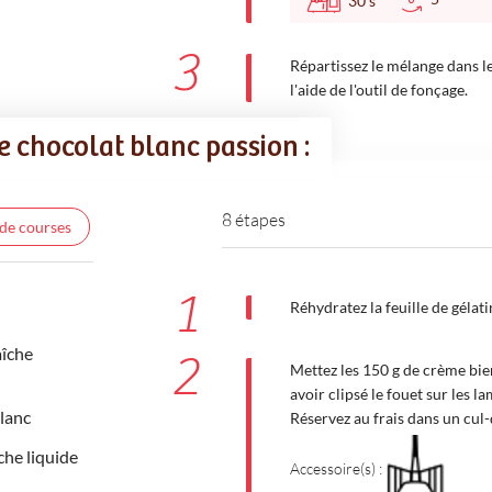
30
s
3
Répartissez le mélange dans l
l'aide de l'outil de fonçage.
e chocolat blanc passion :
8 étapes
 de courses
1
Réhydratez la feuille de gélat
aîche
2
Mettez les 150 g de crème bien
avoir clipsé le fouet sur les l
lanc
Réservez au frais dans un cul
che liquide
Accessoire(s) :