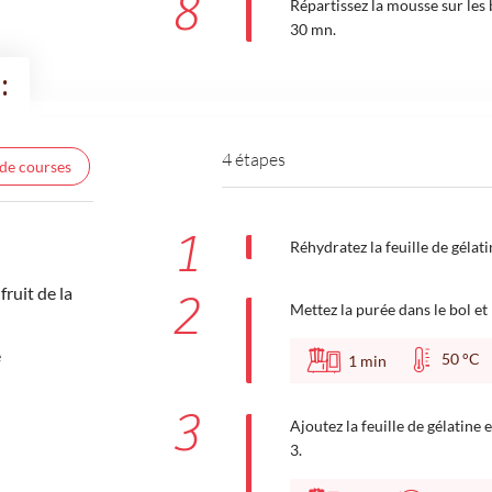
8
Répartissez la mousse sur les 
30 mn.
:
4 étapes
 de courses
1
Réhydratez la feuille de gélat
fruit de la
2
Mettez la purée dans le bol et 
e
50 °
1
min
3
Ajoutez la feuille de gélatine
3.