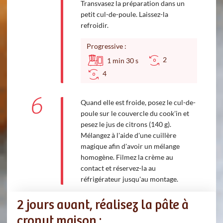
Transvasez la préparation dans un
petit cul-de-poule. Laissez-la
refroidir.
Progressive :
2
1
min
30
s
4
6
Quand elle est froide, posez le cul-de-
poule sur le couvercle du cook'in et
pesez le jus de citrons (140 g).
Mélangez à l'aide d'une cuillère
magique afin d'avoir un mélange
homogène. Filmez la crème au
contact et réservez-la au
réfrigérateur jusqu'au montage.
2 jours avant, réalisez la pâte à
cronut maison :