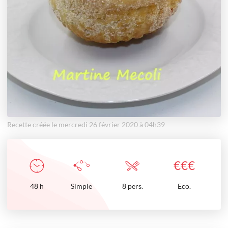
Recette créée le mercredi 26 février 2020 à 04h39
€
€
€
48
h
Simple
8 pers.
Eco.