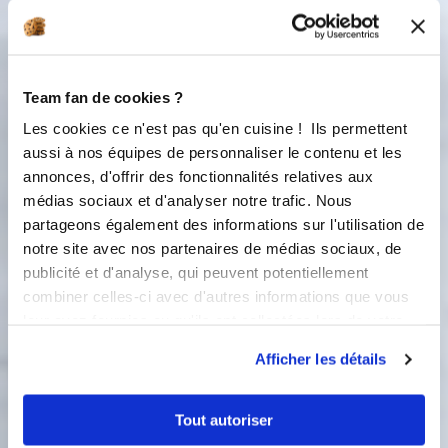
Team fan de cookies ?
Les cookies ce n'est pas qu'en cuisine ! Ils permettent
aussi à nos équipes de personnaliser le contenu et les
annonces, d'offrir des fonctionnalités relatives aux
médias sociaux et d'analyser notre trafic. Nous
partageons également des informations sur l'utilisation de
5 étapes
notre site avec nos partenaires de médias sociaux, de
publicité et d'analyse, qui peuvent potentiellement
combiner celles-ci avec d'autres informations que vous
1
Sortez le beurre du réfrigérateur, 1 ou
leur avez fournies ou qu'ils ont collectées lors de votre
2 heures avant afin qu'il ramollisse.
utilisation de leurs services.
Sortez la pâte du réfrigérateur, elle
Afficher les détails
doit être très froide. Abaissez-la en un
carré de 25 cm de côté sur un roul'pat
Tout autoriser
légèrement fariné et à l'aide d'un
rouleau à pâtisserie. Posez le carré de