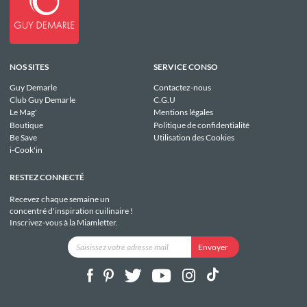
NOS SITES
SERVICE CONSO
Guy Demarle
Contactez-nous
Club Guy Demarle
C.G.U
Le Mag'
Mentions légales
Boutique
Politique de confidentialité
Be Save
Utilisation des Cookies
i-Cook'in
RESTEZ CONNECTÉ
Recevez chaque semaine un
concentré d'inspiration cuilinaire !
Inscrivez-vous à la Miamletter.