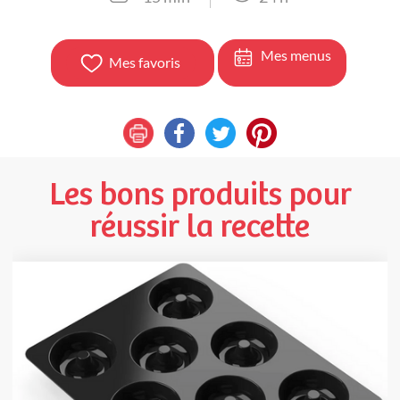
Mes menus
Mes favoris
Les bons produits pour
réussir la recette