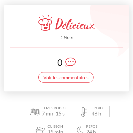
Délicieux
1 Note
0
Voir les commentaires
TEMPS ROBOT
FROID
7
min
15
s
48
h
CUISSON
REPOS
15
min
24
h