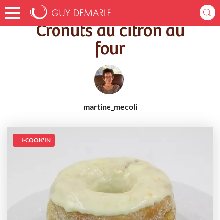
Accueil
Recettes
Cronuts au citron au four
Cronuts au citron au
four
martine_mecoli
I-COOK'IN