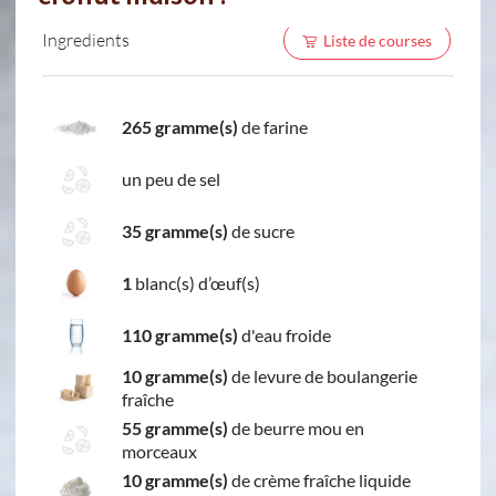
Ingredients
Liste de courses
265 gramme(s)
de farine
un peu de sel
35 gramme(s)
de sucre
1
blanc(s) d’œuf(s)
110 gramme(s)
d'eau froide
10 gramme(s)
de levure de boulangerie
fraîche
55 gramme(s)
de beurre mou en
morceaux
10 gramme(s)
de crème fraîche liquide