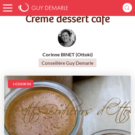
Accueil
Recettes
Crème dessert café
Crème dessert café
Corinne BINET (Ottoki)
Conseillère Guy Demarle
I-COOK'IN