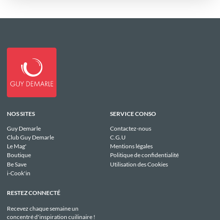
NOS SITES
SERVICE CONSO
Guy Demarle
Contactez-nous
Club Guy Demarle
C.G.U
Le Mag'
Mentions légales
Boutique
Politique de confidentialité
Be Save
Utilisation des Cookies
i-Cook'in
RESTEZ CONNECTÉ
Recevez chaque semaine un
concentré d'inspiration cuilinaire !