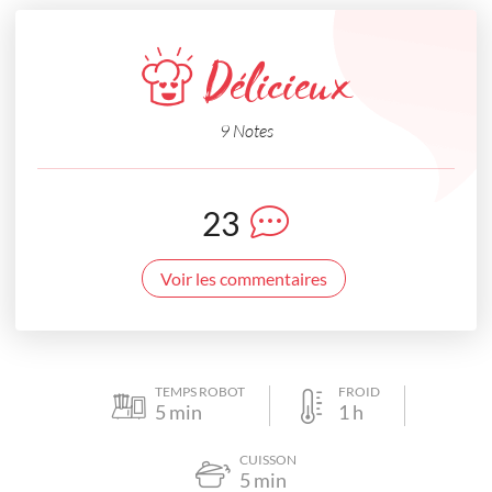
Délicieux
9 Notes
23
Voir les commentaires
TEMPS ROBOT
FROID
5
min
1
h
CUISSON
5
min