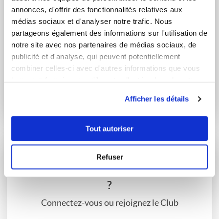
annonces, d'offrir des fonctionnalités relatives aux
médias sociaux et d'analyser notre trafic. Nous
partageons également des informations sur l'utilisation de
notre site avec nos partenaires de médias sociaux, de
publicité et d'analyse, qui peuvent potentiellement
combiner celles-ci avec d'autres informations que vous
natachaker
rechj_7091
leur avez fournies ou qu'ils ont collectées lors de votre
CANNELES
crème dessert façon
utilisation de leurs services.
BORDELAIS
Danette
Afficher les détails
Tout autoriser
Refuser
Vous souhaitez commenter cette recette
?
Connectez-vous ou rejoignez le Club