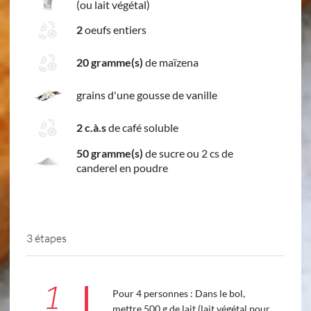
(ou lait végétal)
2
oeufs entiers
20 gramme(s)
de maïzena
grains d'une gousse de vanille
2 c.à.s
de café soluble
50 gramme(s)
de sucre ou 2 cs de
canderel en poudre
3 étapes
1
Pour 4 personnes : Dans le bol,
mettre 500 g de lait (lait végétal pour