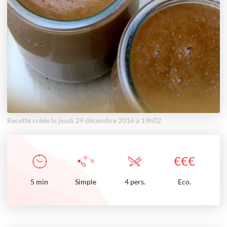
Recette créée le jeudi 29 décembre 2016 à 19h02
€
€
€
5
min
Simple
4 pers.
Eco.