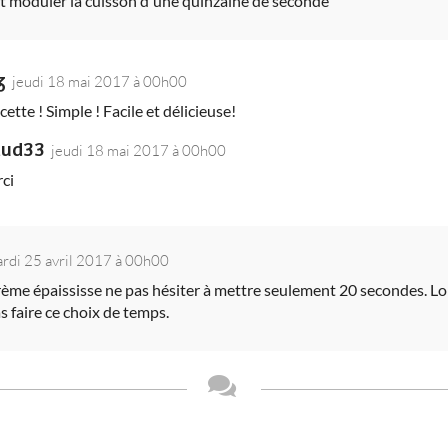
t moduler la cuisson d'une quinzaine de seconde
z
jeudi 18 mai 2017 à 00h00
ette ! Simple ! Facile et délicieuse!
ud33
jeudi 18 mai 2017 à 00h00
ci
rdi 25 avril 2017 à 00h00
rème épaississe ne pas hésiter à mettre seulement 20 secondes. Lorsq
s faire ce choix de temps.