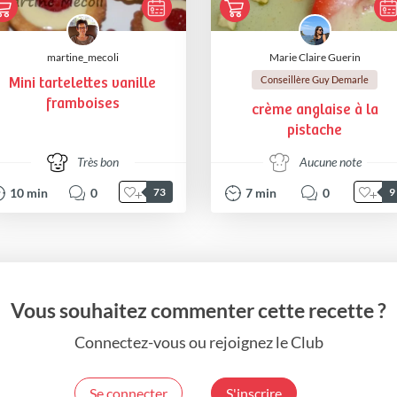
martine_mecoli
Marie Claire Guerin
Conseillère Guy Demarle
Mini tartelettes vanille
framboises
crème anglaise à la
pistache
Très bon
Aucune note
10
min
0
7
min
0
73
9
Vous souhaitez commenter cette recette ?
Connectez-vous ou rejoignez le Club
Se connecter
S'inscrire