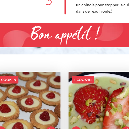
3
un chinois pour stopper la cuis
dans de l'eau froide.)
Bon appétit !
I-COOK'IN
I-COOK'IN