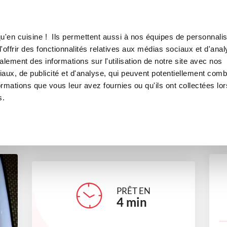
Canofea
Borealia
dinette
LE MAG
LA BOUTIQUE
RECETTES
u'en cuisine ! Ils permettent aussi à nos équipes de personnalis
crème anglaise maudinette
offrir des fonctionnalités relatives aux médias sociaux et d'anal
lement des informations sur l'utilisation de notre site avec nos
desserts
aux, de publicité et d'analyse, qui peuvent potentiellement comb
ormations que vous leur avez fournies ou qu'ils ont collectées lor
s.
maud33
PRÊT EN
4
min