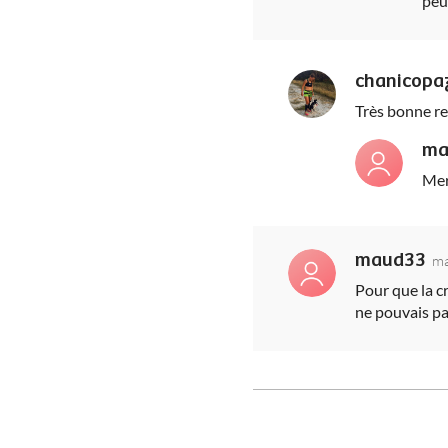
peu
chanicopa
Très bonne rec
ma
Mer
maud33
ma
Pour que la c
ne pouvais pa