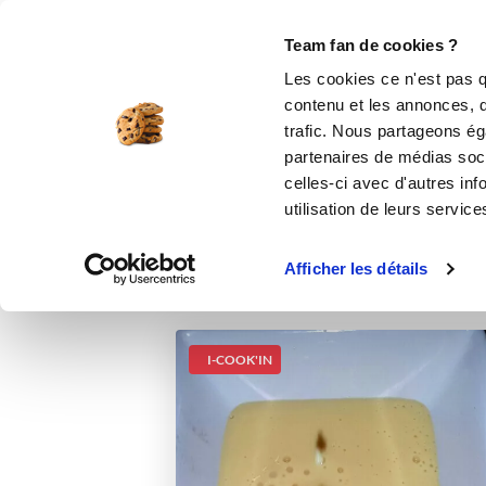
Le Club
i-Cook'in
Be Save
Boutique
Accueil
Recettes
crème anglaise mau
Team fan de cookies ?
Les cookies ce n'est pas q
contenu et les annonces, d'
trafic. Nous partageons éga
partenaires de médias soci
celles-ci avec d'autres inf
utilisation de leurs service
Afficher les détails
I-COOK'IN