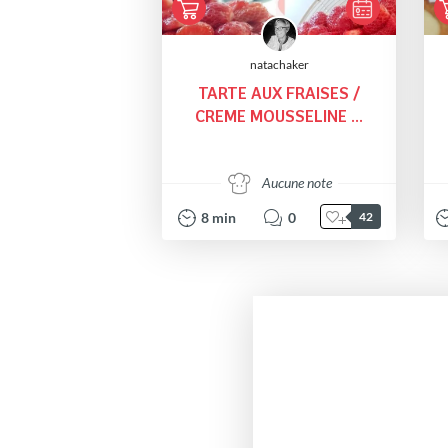
natachaker
TARTE AUX FRAISES /
CREME MOUSSELINE ...
Aucune note
8
min
0
42