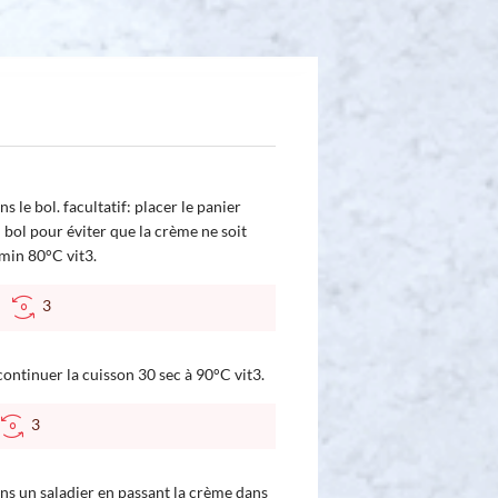
s le bol. facultatif: placer le panier
u bol pour éviter que la crème ne soit
 min 80°C vit3.
C
3
ontinuer la cuisson 30 sec à 90°C vit3.
3
s un saladier en passant la crème dans