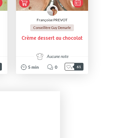
Françoise PREVOT
Conseillère Guy Demarle
Crème dessert au chocolat
Aucune note
5
min
0
61