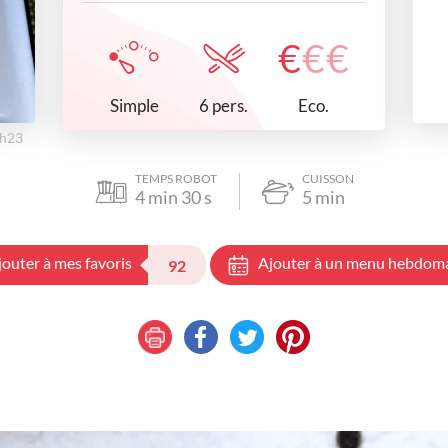
€
€
€
Simple
Eco.
6 pers.
3h23
TEMPS ROBOT
CUISSON
4
min
30
s
5
min
jouter à mes favoris
Ajouter à un menu hebdom
92