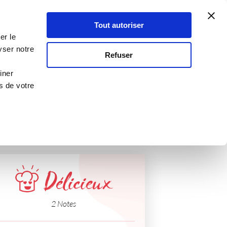
Atelier Culinaire
Le métier
Guy Demarle
Tout autoriser
Se connecter
S'inscrire
er le
yser notre
Refuser
iner
s de votre
Délicieux
2 Notes