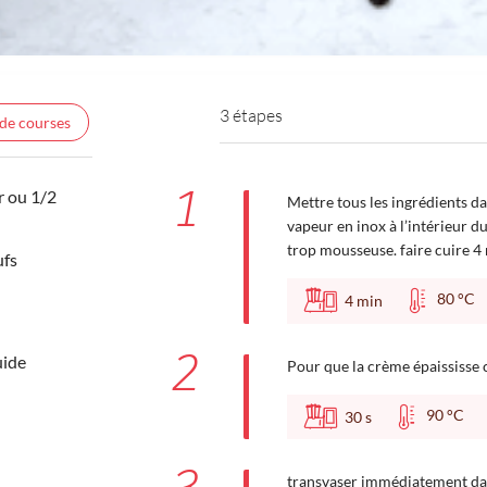
3 étapes
 de courses
1
r ou 1/2
Mettre tous les ingrédients dan
vapeur en inox à l’intérieur d
trop mousseuse. faire cuire 4
ufs
80 °
4
min
2
uide
Pour que la crème épaississe c
90 °C
30
s
transvaser immédiatement dan