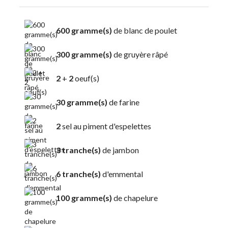
600 gramme(s)
de blanc de poulet
300 gramme(s)
de gruyère râpé
2
+
2
oeuf(s)
30 gramme(s)
de farine
2
sel au piment d'espelettes
3 tranche(s)
de jambon
6 tranche(s)
d'emmental
100 gramme(s)
de chapelure