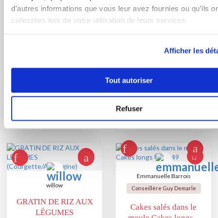
d'autres informations que vous leur avez fournies ou qu'ils o
croque béchamel
Flans de légumes (ou
collectées lors de votre utilisation de leurs services.
géant
pas)
Afficher les dét
Tout autoriser
Refuser
Emmanuelle Barrois
willow
Conseillère Guy Demarle
GRATIN DE RIZ AUX
Cakes salés dans le
LÉGUMES
moule Cakes longs...