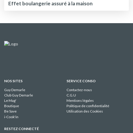
Effet boulangerie assuré à la maison
NOS SITES
SERVICE CONSO
Guy Demarle
Contactez-nous
Club Guy Demarle
C.G.U
Le Mag'
Mentions légales
Boutique
Politique de confidentialité
Be Save
Utilisation des Cookies
i-Cook'in
RESTEZ CONNECTÉ