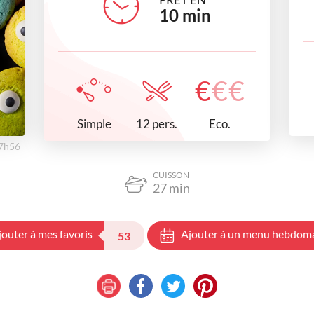
10
min
€
€
€
Simple
Eco.
12 pers.
17h56
CUISSON
27
min
jouter à mes favoris
Ajouter à un menu hebdom
53