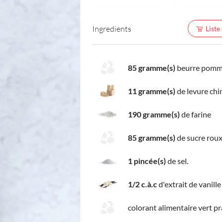
Ingredients
Liste
85 gramme(s)
beurre pom
11 gramme(s)
de levure ch
190 gramme(s)
de farine
85 gramme(s)
de sucre rou
1 pincée(s)
de sel.
1/2 c.à.c
d'extrait de vanille
colorant alimentaire vert pr