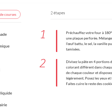
2 étapes
 de courses
1
Préchauffez votre four à 180°C 
made
une plaque perforée. Mélangez
l’œuf battu, le sel, la vanille p
imique
tamisées.
2
Divisez la pâte en 4 portions 
colorant différent dans chaque
x
de chaque couleur et disposez-
légèrement. Posez les yeux et f
Faites cuire le reste des cooki
 liquide
airie