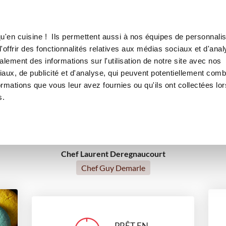
Canofea
Borealia
LE MAG
LA BOUTIQUE
RECETTES
u'en cuisine ! Ils permettent aussi à nos équipes de personnalis
Cookies Monsters
offrir des fonctionnalités relatives aux médias sociaux et d'anal
RECET
PAR G
lement des informations sur l'utilisation de notre site avec nos
aux, de publicité et d'analyse, qui peuvent potentiellement comb
ormations que vous leur avez fournies ou qu'ils ont collectées lor
desserts
s.
Chef Laurent Deregnaucourt
Chef Guy Demarle
PRÊT EN