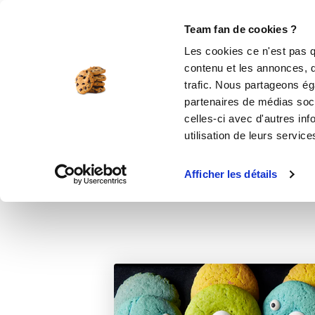
Le Club
i-Cook'in
Be Save
Boutique
Accueil
Recettes
Cookies Monsters
Team fan de cookies ?
Les cookies ce n'est pas q
contenu et les annonces, d'
trafic. Nous partageons éga
partenaires de médias soci
celles-ci avec d'autres inf
utilisation de leurs service
Afficher les détails