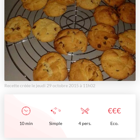
Recette créée le jeudi 29 octobre 2015 à 11h02
€
€
€
10
min
Simple
4 pers.
Eco.