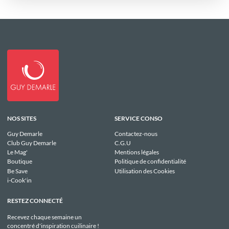
NOS SITES
SERVICE CONSO
Guy Demarle
Contactez-nous
Club Guy Demarle
C.G.U
Le Mag'
Mentions légales
Boutique
Politique de confidentialité
Be Save
Utilisation des Cookies
i-Cook'in
RESTEZ CONNECTÉ
Recevez chaque semaine un
concentré d'inspiration cuilinaire !