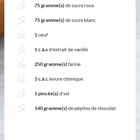
75 gramme(s)
de sucre roux
75 gramme(s)
de sucre blanc
1
oeuf
1 c.à.s
d'extrait de vanille
250 gramme(s)
farine
1 c.à.c
levure chimique
1 pincée(s)
d'sel
140 gramme(s)
de pépites de chocolat