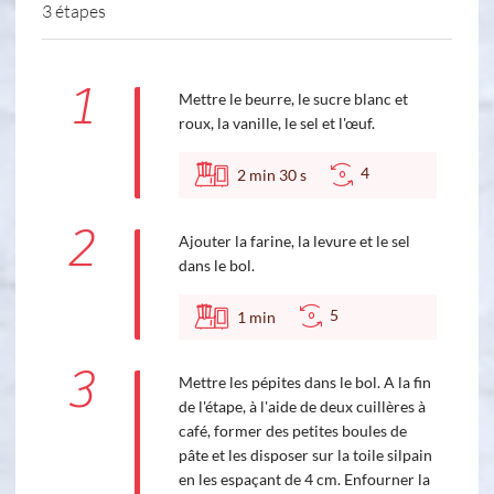
3 étapes
1
Mettre le beurre, le sucre blanc et
roux, la vanille, le sel et l'œuf.
4
2
min
30
s
2
Ajouter la farine, la levure et le sel
dans le bol.
5
1
min
3
Mettre les pépites dans le bol. A la fin
de l'étape, à l'aide de deux cuillères à
café, former des petites boules de
pâte et les disposer sur la toile silpain
en les espaçant de 4 cm. Enfourner la