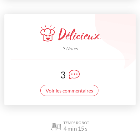
Délicieux
3 Notes
3
Voir les commentaires
TEMPS ROBOT
4
min
15
s