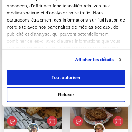
annonces, d'offrir des fonctionnalités relatives aux
médias sociaux et d'analyser notre trafic. Nous
partageons également des informations sur l'utilisation de
notre site avec nos partenaires de médias sociaux, de
publicité et d'analyse, qui peuvent potentiellement
nathaliejounel
Chef Laurent Deregnaucourt
combiner celles-ci avec d'autres informations que vous
Chef Guy Demarle
Cake au citron et aux
leur avez fournies ou qu'ils ont collectées lors de votre
pépites de choc...
Banana bread
utilisation de leurs services.
Afficher les détails
Tout autoriser
Refuser