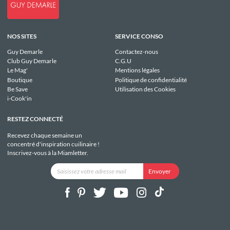
NOS SITES
SERVICE CONSO
Guy Demarle
Contactez-nous
Club Guy Demarle
C.G.U
Le Mag'
Mentions légales
Boutique
Politique de confidentialité
Be Save
Utilisation des Cookies
i-Cook'in
RESTEZ CONNECTÉ
Recevez chaque semaine un
concentré d'inspiration cuilinaire !
Inscrivez-vous à la Miamletter.