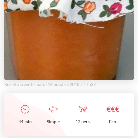
Recette créée le mardi 16 octobre 2018 à 17h27
€
€
€
44
min
Simple
12 pers.
Eco.