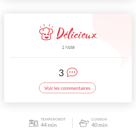
Délicieux
1 Note
3
Voir les commentaires
TEMPS ROBOT
CUISSON
44
min
40
min