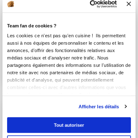
Team fan de cookies ?
Les cookies ce n'est pas qu'en cuisine ! Ils permettent
aussi à nos équipes de personnaliser le contenu et les
annonces, d'offrir des fonctionnalités relatives aux
médias sociaux et d'analyser notre trafic. Nous
annickth
ninalorraine
partageons également des informations sur l'utilisation de
Pâte de coings
Pâte de fruits aux
notre site avec nos partenaires de médias sociaux, de
Express
Coings
publicité et d'analyse, qui peuvent potentiellement
combiner celles-ci avec d'autres informations que vous
leur avez fournies ou qu'ils ont collectées lors de votre
utilisation de leurs services.
Afficher les détails
Tout autoriser