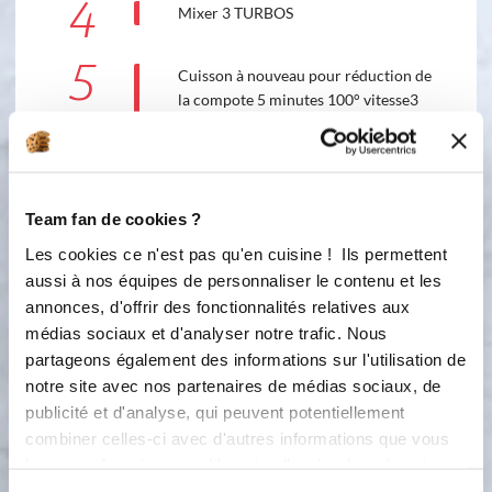
4
Mixer 3 TURBOS
5
Cuisson à nouveau pour réduction de
la compote 5 minutes 100° vitesse3
Accessoire(s) :
Team fan de cookies ?
100 °C
5
min
3
Les cookies ce n'est pas qu'en cuisine ! Ils permettent
aussi à nos équipes de personnaliser le contenu et les
6
annonces, d'offrir des fonctionnalités relatives aux
Etape facultative : pour lisser la
médias sociaux et d'analyser notre trafic. Nous
compote mixer 9 TURBOS. Si vous
partageons également des informations sur l'utilisation de
souhaitez la conserver vous pouvez la
notre site avec nos partenaires de médias sociaux, de
verser dans des pots à stériliser 30
publicité et d'analyse, qui peuvent potentiellement
minutes ou la mettre sous BE SAVE.
combiner celles-ci avec d'autres informations que vous
leur avez fournies ou qu'ils ont collectées lors de votre
utilisation de leurs services.