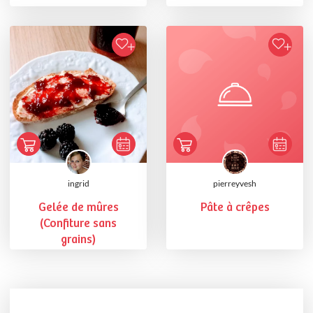
ingrid
pierreyvesh
Gelée de mûres
Pâte à crêpes
(Confiture sans
grains)