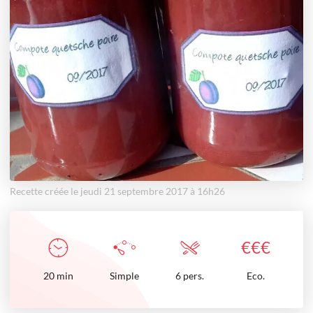
Recette créée le jeudi 21 septembre 2017 à 16h26
€
€
€
20
min
Simple
6 pers.
Eco.