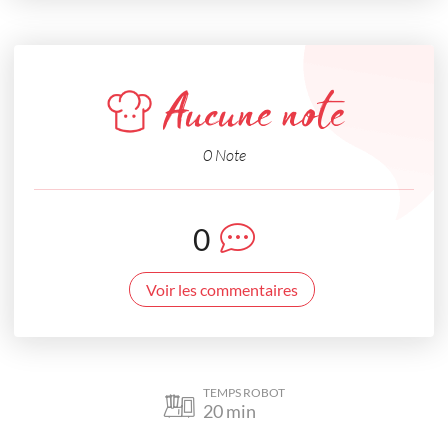
Aucune note
0 Note
0
Voir les commentaires
TEMPS ROBOT
20
min