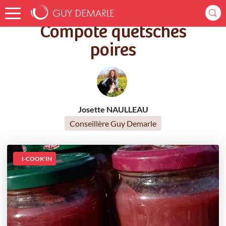
Accueil
Recettes
Compote quetsches poires
Compote quetsches
poires
Josette NAULLEAU
Conseillère Guy Demarle
I-COOK'IN