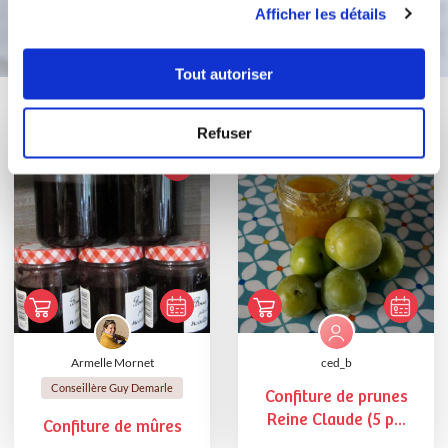
Bon appétit !
Afficher les détails
Tout autoriser
Vous aimerez aussi ...
Refuser
Armelle Mornet
ced_b
Conseillère Guy Demarle
Confiture de prunes
Reine Claude (5 p...
Confiture de mûres