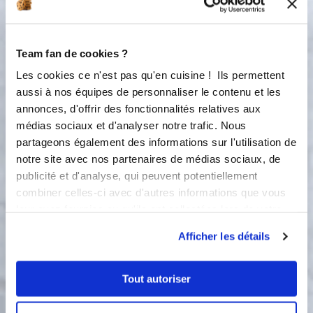
2
Pétrir l'ensemble 1 min, à l'aide de la
spatule longue coudée, rabattre les
poudres vers l'intérieur
Team fan de cookies ?
Petrissage :
Les cookies ce n'est pas qu'en cuisine ! Ils permettent
1
min
aussi à nos équipes de personnaliser le contenu et les
annonces, d'offrir des fonctionnalités relatives aux
3
Pétrir à nouveau 20 sec. Déposez la
médias sociaux et d'analyser notre trafic. Nous
pâte obtenue sur la ROUL'PAT. Si
partageons également des informations sur l'utilisation de
besoin farinez légèrement, formez
notre site avec nos partenaires de médias sociaux, de
une belle boule, l'abaissez à 2 cm et à
publicité et d'analyse, qui peuvent potentiellement
l'aide de l'emporte-pièce COEUR,
combiner celles-ci avec d'autres informations que vous
détaillez tout plein de petits coeurs.
leur avez fournies ou qu'ils ont collectées lors de votre
Faites frire environ 2 min en
retournant les coeurs à mi-cuisson.
utilisation de leurs services.
Afficher les détails
Egouttez sur un papier absorbant et
roulez les coeurs dans du sucre
aromatisé ou parfumé de votre choix
Tout autoriser
: sucre roux/cannelle, sucre citron,
sucre fraises .... J'ai déposé les petits