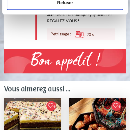
coeurs de beignets dans les petits
Refuser
moules à cupcakes individuels Tulipes
achetés sur la boutique guy demarle
REGALEZ-VOUS !
Petrissage :
20
s
Bon appétit !
Vous aimerez aussi ...