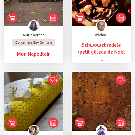
Marie Kernen
michael
Conseillère Guy Demarle
Schwowebredele
(petit gâteau de Noël
Mon Napolitain
...