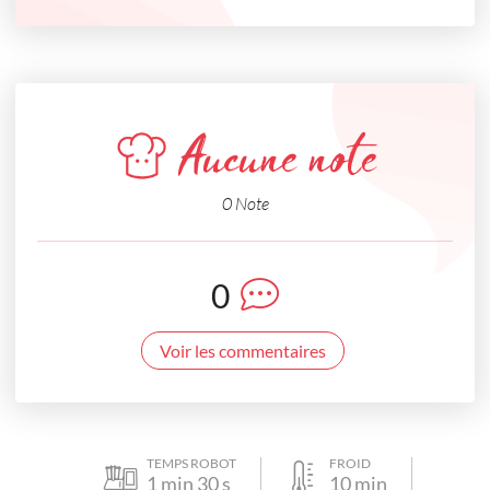
Aucune note
0 Note
0
Voir les commentaires
TEMPS ROBOT
FROID
1
min
30
s
10
min