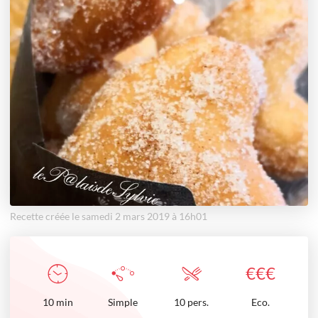
Recette créée le samedi 2 mars 2019 à 16h01
€
€
€
10
min
Simple
10 pers.
Eco.