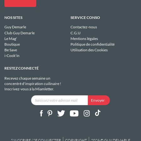
NOS SITES
SERVICE CONSO
Guy Demarle
Contactez-nous
Club Guy Demarle
C.G.U
Le Mag'
Mentions légales
Boutique
Politique de confidentialité
Be Save
Utilisation des Cookies
i-Cook'in
RESTEZ CONNECTÉ
Recevez chaque semaine un
concentré d'inspiration cuilinaire !
Inscrivez-vous à la Miamletter.
S'INSCRIRE / SE CONNECTER
COPYRIGHT
2026 © GUY DEMARLE