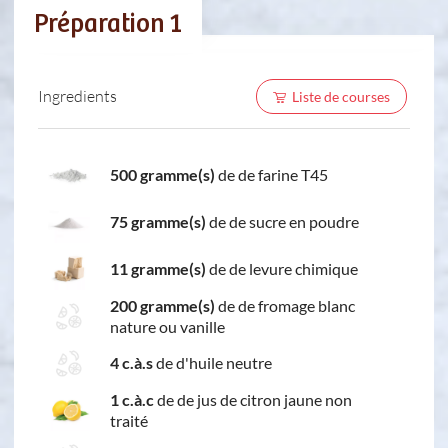
Préparation 1
Ingredients
Liste de courses
500 gramme(s)
de de farine T45
75 gramme(s)
de de sucre en poudre
11 gramme(s)
de de levure chimique
200 gramme(s)
de de fromage blanc
nature ou vanille
4 c.à.s
de d'huile neutre
1 c.à.c
de de jus de citron jaune non
traité