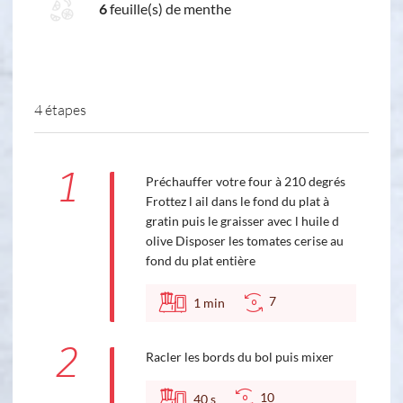
6
feuille(s) de menthe
4 étapes
1
Préchauffer votre four à 210 degrés
Frottez l ail dans le fond du plat à
gratin puis le graisser avec l huile d
olive Disposer les tomates cerise au
fond du plat entière
7
1
min
2
Racler les bords du bol puis mixer
10
40
s