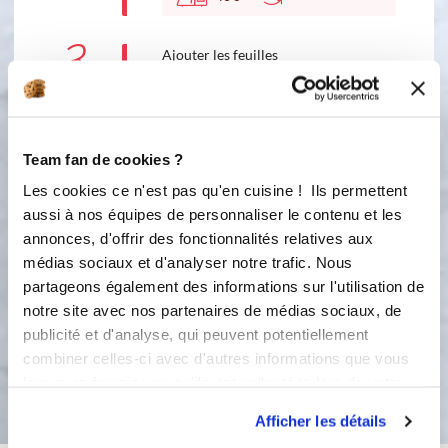
3
Ajouter les feuilles
6
30
s
4
Team fan de cookies ?
Versez le mélange dans le plat à gratin
sur les tomates cerises . Enfournez
Les cookies ce n'est pas qu'en cuisine ! Ils permettent
pendant 30 min Bon appétit !!!
aussi à nos équipes de personnaliser le contenu et les
Astuce : on peut remplacer la ricotta
annonces, d'offrir des fonctionnalités relatives aux
par un mélange de fromage de chèvre
médias sociaux et d'analyser notre trafic. Nous
frais et de la mozzarella. Servir avec
partageons également des informations sur l'utilisation de
de la salade verte
notre site avec nos partenaires de médias sociaux, de
publicité et d'analyse, qui peuvent potentiellement
combiner celles-ci avec d'autres informations que vous
Bon appétit !
leur avez fournies ou qu'ils ont collectées lors de votre
utilisation de leurs services.
Afficher les détails