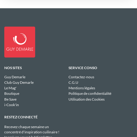
NOS SITES
SERVICE CONSO
Guy Demarle
Contactez-nous
Club Guy Demarle
C.G.U
Le Mag'
Mentions légales
Boutique
Politique de confidentialité
Be Save
Utilisation des Cookies
i-Cook'in
RESTEZ CONNECTÉ
Recevez chaque semaine un
concentré d'inspiration cuilinaire !