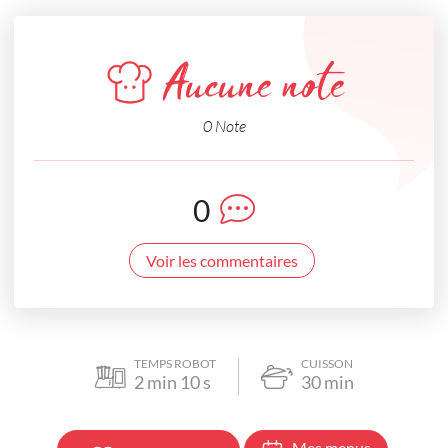
Aucune note
0 Note
0
Voir les commentaires
TEMPS ROBOT
CUISSON
2
min
10
s
30
min
Mes menus