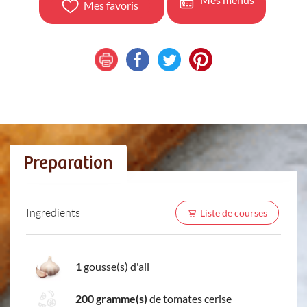
Mes favoris
Preparation
Ingredients
Liste de courses
1
gousse(s) d'ail
200 gramme(s)
de tomates cerise