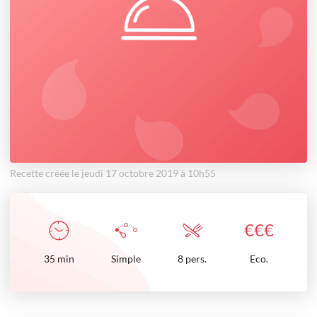
Recette créée le jeudi 17 octobre 2019 à 10h55
€
€
€
35
min
Simple
8 pers.
Eco.