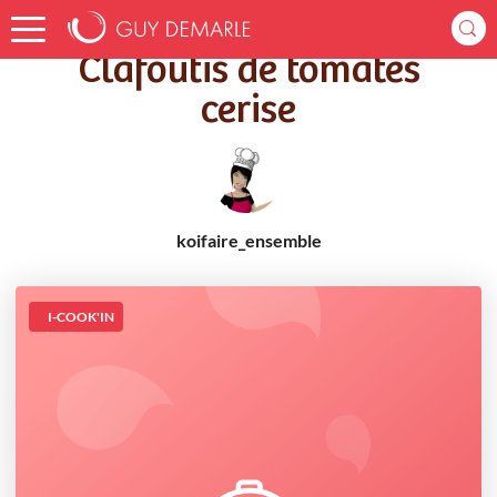
Accueil
Recettes
Clafoutis de tomates cerise
Clafoutis de tomates
cerise
koifaire_ensemble
I-COOK'IN