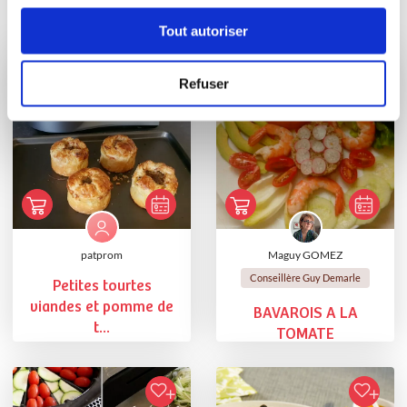
Vous aimerez aussi ...
Tout autoriser
Refuser
patprom
Maguy GOMEZ
Conseillère Guy Demarle
Petites tourtes
viandes et pomme de
BAVAROIS A LA
t...
TOMATE