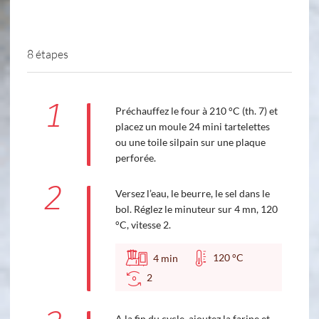
8 étapes
1
Préchauffez le four à 210 °C (th. 7) et
placez un moule 24 mini tartelettes
ou une toile silpain sur une plaque
perforée.
2
Versez l’eau, le beurre, le sel dans le
bol. Réglez le minuteur sur 4 mn, 120
°C, vitesse 2.
120 °C
4
min
2
A la fin du cycle, ajoutez la farine et