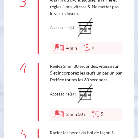
3
réglez 4 mn, vitesse 5. Ne mettez pas
le verre doseur.
Accessoire(s) :
5
4
min
4
Réglez 2 mn 30 secondes, vitesse sur
5 et incorporez les œufs un par un par
l’orifice toutes les 30 secondes.
Accessoire(s) :
5
2
min
30
s
5
Raclez les bords du bol de façon à