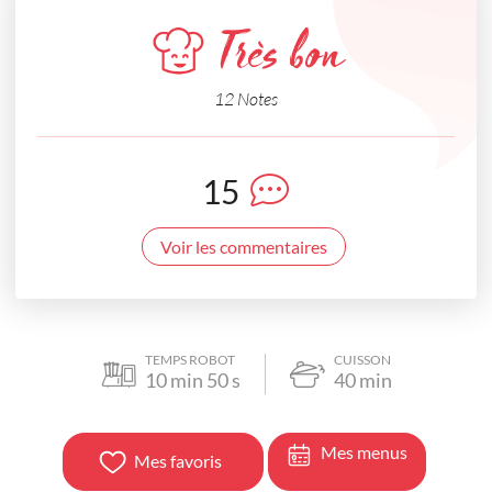
Très bon
12 Notes
15
Voir les commentaires
TEMPS ROBOT
CUISSON
10
min
50
s
40
min
Mes menus
Mes favoris