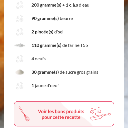
200 gramme(s)
+
1 c.à.s
d'eau
90 gramme(s)
beurre
2 pincée(s)
d'sel
110 gramme(s)
de farine T55
4
oeufs
30 gramme(s)
de sucre gros grains
1
jaune d'oeuf