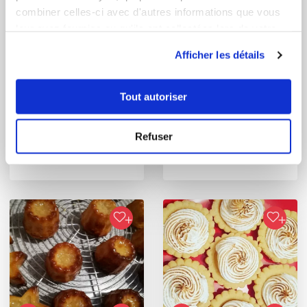
combiner celles-ci avec d'autres informations que vous
leur avez fournies ou qu'ils ont collectées lors de votre
utilisation de leurs services.
Afficher les détails
Tout autoriser
martine_mecoli
sylvie2911
Refuser
Gaufrettes fourrées à
MES CREPES
la vergeoise