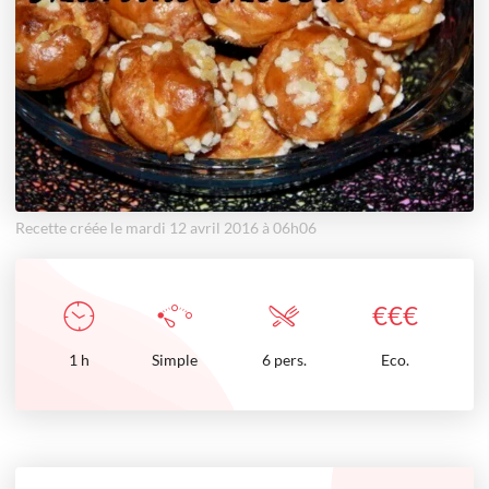
Recette créée le mardi 12 avril 2016 à 06h06
€
€
€
1
h
Simple
6 pers.
Eco.