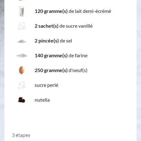
120 gramme(s)
de lait demi-écrémé
2 sachet(s)
de sucre vanillé
2 pincée(s)
de sel
140 gramme(s)
de farine
250 gramme(s)
d'oeuf(s)
sucre perlé
nutella
3 étapes