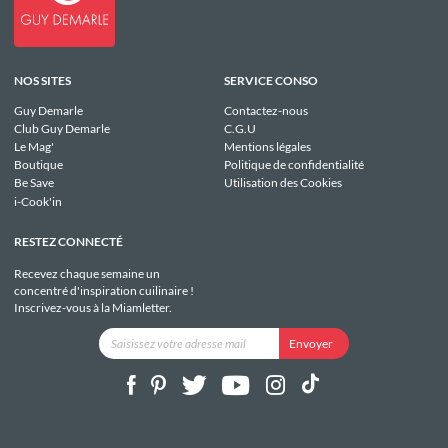
NOS SITES
SERVICE CONSO
Guy Demarle
Contactez-nous
Club Guy Demarle
C.G.U
Le Mag'
Mentions légales
Boutique
Politique de confidentialité
Be Save
Utilisation des Cookies
i-Cook'in
RESTEZ CONNECTÉ
Recevez chaque semaine un
concentré d'inspiration cuilinaire !
Inscrivez-vous à la Miamletter.