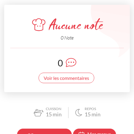
Aucune note
0 Note
0
Voir les commentaires
CUISSON
REPOS
15
min
15
min
Mes menus