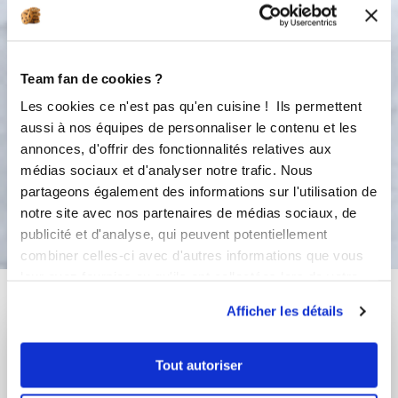
en plusieurs fois dans l’orifice du
robot . Fais des petits tas sur une
plaque À pâtisserie avec une cuillère
ou avec une poche à douille . Ajouter
Team fan de cookies ?
le sucre perlé enfourner 15 minutes à
Les cookies ce n'est pas qu'en cuisine ! Ils permettent
190°. Fourrés les avec du Nutella à
aussi à nos équipes de personnaliser le contenu et les
l’aide d’une poche à douille.
annonces, d'offrir des fonctionnalités relatives aux
médias sociaux et d'analyser notre trafic. Nous
partageons également des informations sur l'utilisation de
Bon appétit !
notre site avec nos partenaires de médias sociaux, de
publicité et d'analyse, qui peuvent potentiellement
combiner celles-ci avec d'autres informations que vous
leur avez fournies ou qu'ils ont collectées lors de votre
Vous aimerez aussi ...
utilisation de leurs services.
Afficher les détails
Tout autoriser