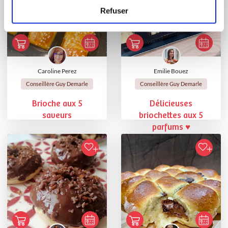
Refuser
Caroline Perez
Emilie Bouez
Conseillère Guy Demarle
Conseillère Guy Demarle
Brioche aux 5
Délicieuses
saveurs
briochettes aux 5
parfums ♥