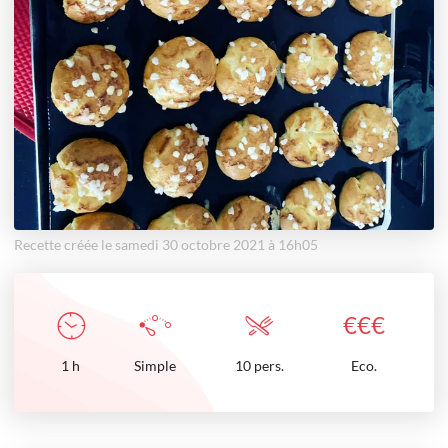
Recette créée le samedi 30 octobre 2021 à 16h05
€
€
€
1
h
Simple
10 pers.
Eco.