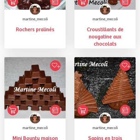
martine_mecoli
martine_mecoli
Rochers pralinés
Croustillants de
nougatine aux
chocolats
martine_mecoli
martine_mecoli
Mini Bounty maison
Sapins en trois