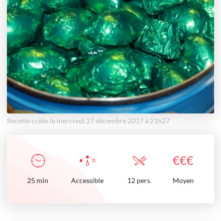
Recette créée le mercredi 27 décembre 2017 à 21h27
€
€
€
25
min
Accessible
12 pers.
Moyen