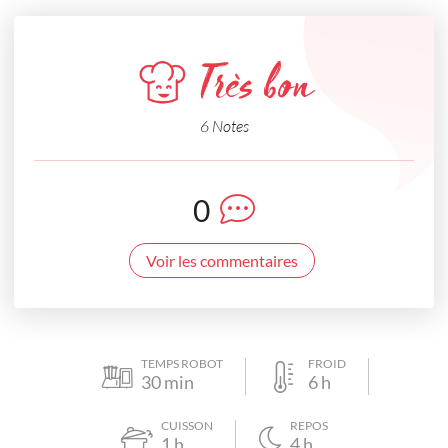
Très bon
6 Notes
0
Voir les commentaires
TEMPS ROBOT
FROID
30
min
6
h
CUISSON
REPOS
1
h
4
h