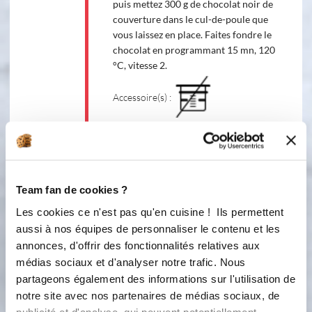
puis mettez 300 g de chocolat noir de
couverture dans le cul-de-poule que
vous laissez en place. Faites fondre le
chocolat en programmant 15 mn, 120
°C, vitesse 2.
Accessoire(s) :
120 °C
15
min
2
Team fan de cookies ?
3
A la fin de l'étape, ajoutez 200 g de
Les cookies ce n'est pas qu'en cuisine ! Ils permettent
chocolat noir de couverture dans le
aussi à nos équipes de personnaliser le contenu et les
cul-de-poule. Retirez-le de son
annonces, d'offrir des fonctionnalités relatives aux
support. Mettez le verre doseur sur le
médias sociaux et d'analyser notre trafic. Nous
couvercle afin de garder votre bain-
partageons également des informations sur l'utilisation de
marie chaud. Mélangez le chocolat à
l'aide d'une spatule haute
notre site avec nos partenaires de médias sociaux, de
température jusqu'à ce que tout soit
publicité et d'analyse, qui peuvent potentiellement