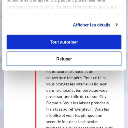
fondu.
combiner celles-ci avec d'autres informations que vous
leur avez fournies ou qu'ils ont collectées lors de votre
4
Reposez le cul-de-poule sur le
utilisation de leurs services.
Afficher les détails
couvercle du cook'in et pesez le
beurre de cacao. Mélangez à nouveau
afin de le dissoudre.
Tout autoriser
5
Prenez la température régulièrement
Refuser
à l'aide d'un thermomètre. Quand
votre chocolat atteint 30 °C, enrobez
les liqueurs de chocolat de
couverture tempéré. Pour ce faire,
vous plongez les intérieurs liqueur
dans le chocolat tempéré que vous
posez sur une toile de cuisson Guy
Demarle. Vous les laissez prendre au
frais (pas au réfrigérateur). Vous les
décollez et vous les plongez une
seconde fois dans le chocolat
tempéré. Vous les posez sur la toile de