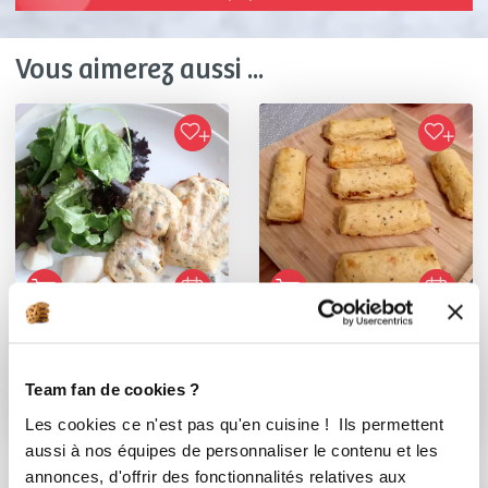
Vous aimerez aussi ...
Katherine Morice
manonc_df15
Conseillère Guy Demarle
Terrine de
Team fan de cookies ?
saumon/crevettes
Terrines de saumon,
Les cookies ce n'est pas qu'en cuisine ! Ils permettent
sans lactose
crevettes et noix...
aussi à nos équipes de personnaliser le contenu et les
annonces, d'offrir des fonctionnalités relatives aux