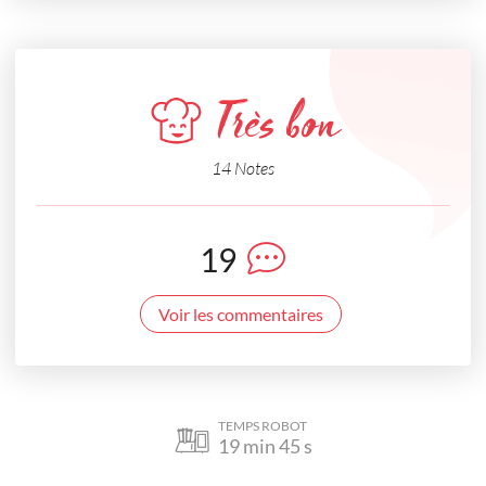
Très bon
14 Notes
19
Voir les commentaires
TEMPS ROBOT
19
min
45
s