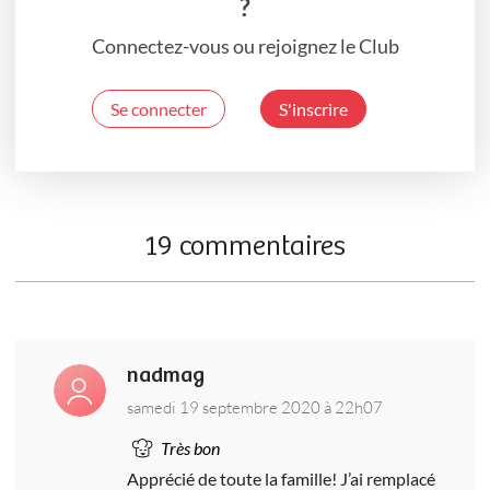
?
Connectez-vous ou rejoignez le Club
Se connecter
S'inscrire
19 commentaires
nadmag
samedi 19 septembre 2020 à 22h07
Très bon
Apprécié de toute la famille! J’ai remplacé