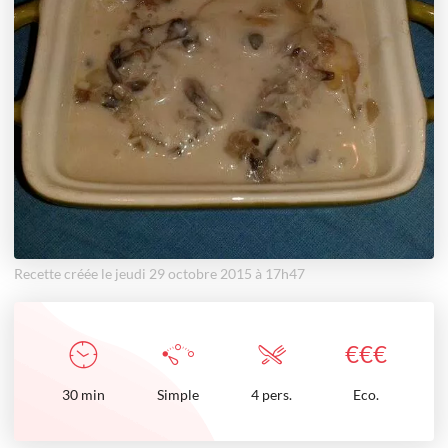
Recette créée le jeudi 29 octobre 2015 à 17h47
€
€
€
30
min
Simple
4 pers.
Eco.