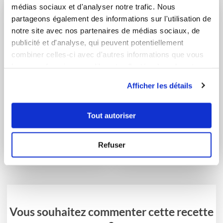
médias sociaux et d'analyser notre trafic. Nous
partageons également des informations sur l'utilisation de
notre site avec nos partenaires de médias sociaux, de
publicité et d'analyse, qui peuvent potentiellement
combiner celles-ci avec d'autres informations que vous
leur avez fournies ou qu'ils ont collectées lors de votre
utilisation de leurs services.
Afficher les détails
cindyg_cb77
flexipaninie
Tout autoriser
Terrine de saumon et
Ch'ti velouté
Saint-Jacques
d'endives aux Saint
Refuser
Jac...
Vous souhaitez commenter cette recette