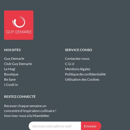
NOS SITES
SERVICE CONSO
Guy Demarle
Contactez-nous
Club Guy Demarle
C.G.U
Le Mag'
Mentions légales
Boutique
Politique de confidentialité
Be Save
Utilisation des Cookies
i-Cook'in
RESTEZ CONNECTÉ
Recevez chaque semaine un
concentré d'inspiration cuilinaire !
Inscrivez-vous à la Miamletter.