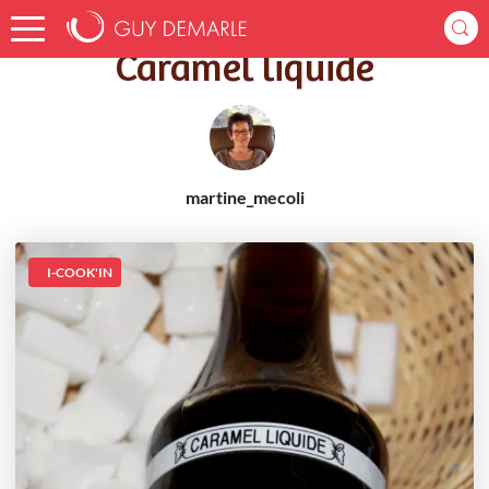
Accueil
Recettes
Caramel liquide
Caramel liquide
martine_mecoli
I-COOK'IN