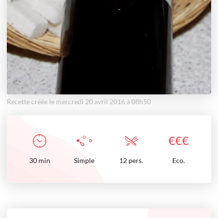
Recette créée le mercredi 20 avril 2016 à 08h50
€
€
€
30
min
Simple
12 pers.
Eco.