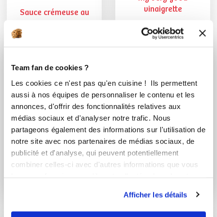
vinaigrette
Sauce crémeuse au
bleu d'Auvergne, au...
Team fan de cookies ?
Les cookies ce n'est pas qu'en cuisine ! Ils permettent
aussi à nos équipes de personnaliser le contenu et les
annonces, d'offrir des fonctionnalités relatives aux
médias sociaux et d'analyser notre trafic. Nous
partageons également des informations sur l'utilisation de
notre site avec nos partenaires de médias sociaux, de
eveq_4c14
loetitia62330
publicité et d'analyse, qui peuvent potentiellement
combiner celles-ci avec d'autres informations que vous
Mayonnaise allégée
Sauce aux
leur avez fournies ou qu'ils ont collectées lors de votre
champignons de loé
utilisation de leurs services.
Afficher les détails