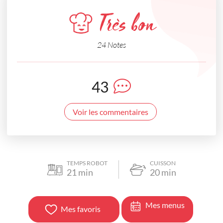
Très bon
24 Notes
43
Voir les commentaires
TEMPS ROBOT
CUISSON
21
min
20
min
Mes menus
Mes favoris