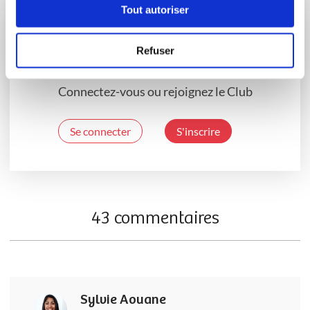
Tout autoriser
Vous souhaitez commenter cette recette
Refuser
?
Connectez-vous ou rejoignez le Club
Se connecter
S'inscrire
43 commentaires
Sylvie Aouane