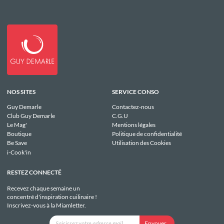
NOS SITES
SERVICE CONSO
Guy Demarle
Contactez-nous
Club Guy Demarle
C.G.U
Le Mag'
Mentions légales
Boutique
Politique de confidentialité
Be Save
Utilisation des Cookies
i-Cook'in
RESTEZ CONNECTÉ
Recevez chaque semaine un
concentré d'inspiration cuilinaire !
Inscrivez-vous à la Miamletter.