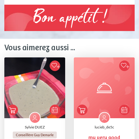
Bon appétit !
Vous aimerez aussi ...
Sylvie DUEZ
lucieb_de5c
Conseillère Guy Demarle
my very good