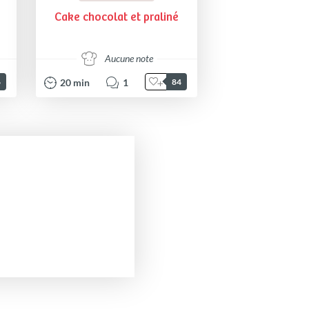
Cake chocolat et praliné
Aucune note
20
min
1
6
84