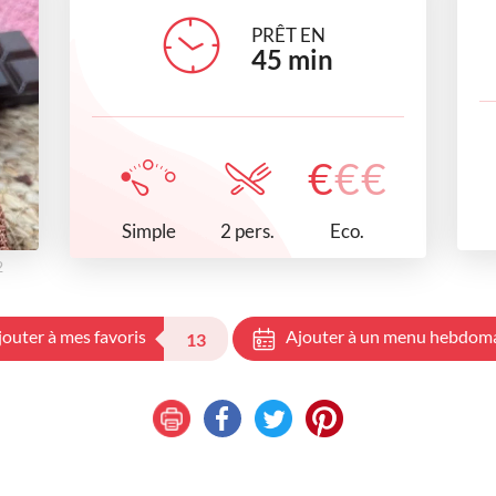
PRÊT EN
45
min
€
€
€
Simple
Eco.
2 pers.
2
jouter à mes favoris
Ajouter à un menu hebdom
13