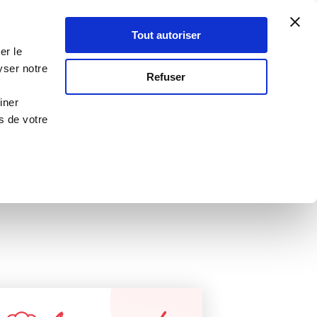
Atelier Culinaire
Le métier
Guy Demarle
Tout autoriser
Se connecter
S'inscrire
er le
yser notre
Refuser
Tea time
iner
s de votre
 de grand-mère