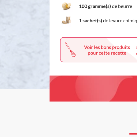
100 gramme(s)
de beurre
1 sachet(s)
de levure chimi