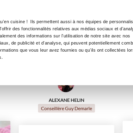
Canofea
Borealia
oelleux
LE MAG
LA BOUTIQUE
RECETTES
u'en cuisine ! Ils permettent aussi à nos équipes de personnalis
Cake au chocolat moelleux
offrir des fonctionnalités relatives aux médias sociaux et d'anal
lement des informations sur l'utilisation de notre site avec nos
cakes et quiches salés
Chocolat addict
Anniversaire
aux, de publicité et d'analyse, qui peuvent potentiellement comb
ormations que vous leur avez fournies ou qu'ils ont collectées lor
rmands
Pour recevoir
Recettes traditionnelles
Recettes
s.
Recettes express
ALEXANE HELIN
Conseillère Guy Demarle