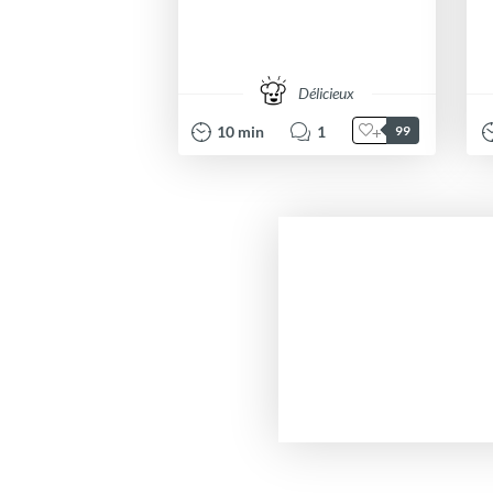
Délicieux
10
min
1
99