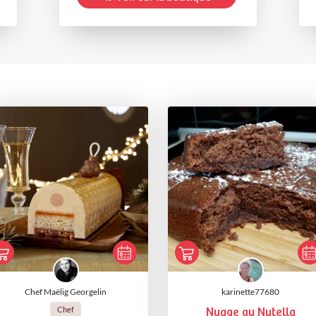
Chef Maëlig Georgelin
karinette77680
Chef
Nuage au Nutella