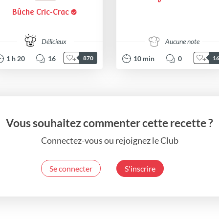
Bûche Cric-Crac
Délicieux
Aucune note
1
h
20
16
10
min
0
870
1
Vous souhaitez commenter cette recette ?
Connectez-vous ou rejoignez le Club
Se connecter
S'inscrire