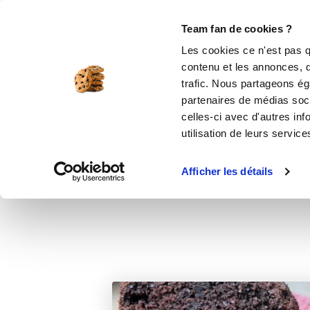
Le Club
i-Cook'in
Be Save
Boutique
Accueil
Recettes
Cake au chocolat m
Team fan de cookies ?
Les cookies ce n'est pas q
contenu et les annonces, d'
trafic. Nous partageons éga
desserts
partenaires de médias soci
celles-ci avec d'autres inf
Petits gou
utilisation de leurs service
Afficher les détails