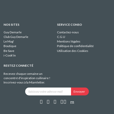
NOS SITES
SERVICE CONSO
Guy Demarle
Contactez-nous
Club Guy Demarle
C.G.U
Le Mag'
Mentions légales
Boutique
Politique de confidentialité
Be Save
Utilisation des Cookies
i-Cook'in
RESTEZ CONNECTÉ
Recevez chaque semaine un
concentré d'inspiration cuilinaire !
Inscrivez-vous à la Miamletter.