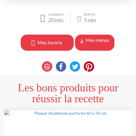
CUISSON
REPOS
20
min
5
min
Mes menus
Mes favoris
Les bons produits pour
réussir la recette