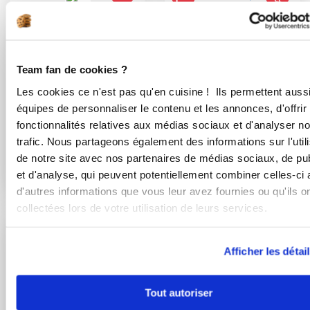
juu-f
Fleur Merkle
Entremet abricot-
Conseillère Guy Demarle
noisette-tonka
Team fan de cookies ?
Financier noisettes
Les cookies ce n'est pas qu'en cuisine ! Ils permettent auss
framboises abrico...
équipes de personnaliser le contenu et les annonces, d'offrir
fonctionnalités relatives aux médias sociaux et d'analyser no
trafic. Nous partageons également des informations sur l'utili
de notre site avec nos partenaires de médias sociaux, de pub
et d'analyse, qui peuvent potentiellement combiner celles-ci
d'autres informations que vous leur avez fournies ou qu'ils o
collectées lors de votre utilisation de leurs services.
Christine Dooremont
Afficher les détai
Chef Laurent Deregnaucourt
Conseillère Guy Demarle
Chef Guy Demarle
Tout autoriser
Madeleines d'hiver
Gâteaux à l’abricot et