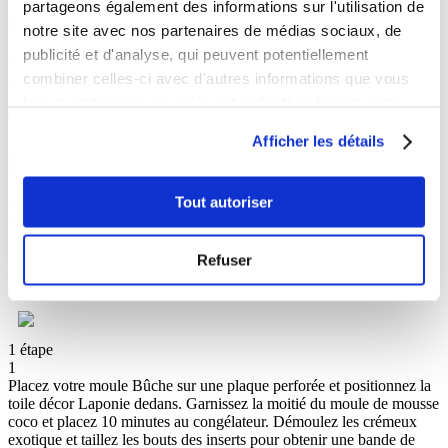
Filtrez à travers un tamis puis ajoutez la gélatine essorée. Faites
partageons également des informations sur l'utilisation de
refroidir la bavaroise sur un bain-marie d’eau froide et de glaçons.
notre site avec nos partenaires de médias sociaux, de
Dans une petite casserole, versez l’eau et les 160 g de sucre puis
publicité et d'analyse, qui peuvent potentiellement
faites cuire à 118°C.
2
combiner celles-ci avec d'autres informations que vous
Pendant ce temps, montez légèrement les blancs d’œufs avec 10 g
leur avez fournies ou qu'ils ont collectées lors de votre
de sucre puis versez le sucre cuit en fin filet sur les blancs mousseux.
utilisation de leurs services.
Battez la meringue obtenue jusqu’à complet refroidissement.
Afficher les détails
Ajoutez en plusieurs fois les 200 g de meringue dans la bavaroise
coco. Incorporez la noix de coco râpée.
Tout autoriser
Montage
Ingredients
Liste de courses
Refuser
1 étape
1
Placez votre moule Bûche sur une plaque perforée et positionnez la
toile décor Laponie dedans. Garnissez la moitié du moule de mousse
coco et placez 10 minutes au congélateur. Démoulez les crémeux
exotique et taillez les bouts des inserts pour obtenir une bande de