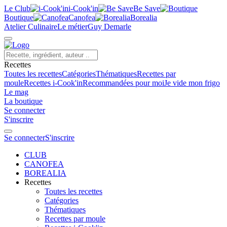
Le Club
i-Cook'in
Be Save
Boutique
Canofea
Borealia
Atelier Culinaire
Le métier
Guy Demarle
Recettes
Toutes les recettes
Catégories
Thématiques
Recettes par
moule
Recettes i-Cook'in
Recommandées pour moi
Je vide mon frigo
Le mag
La boutique
Se connecter
S'inscrire
Se connecter
S'inscrire
CLUB
CANOFEA
BOREALIA
Recettes
Toutes les recettes
Catégories
Thématiques
Recettes par moule