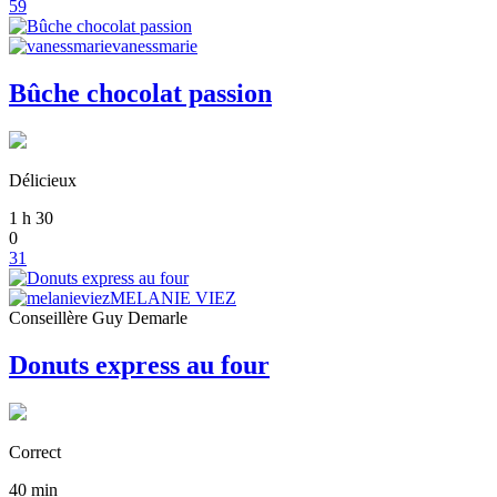
59
vanessmarie
Bûche chocolat passion
Délicieux
1
h
30
0
31
MELANIE VIEZ
Conseillère Guy Demarle
Donuts express au four
Correct
40
min