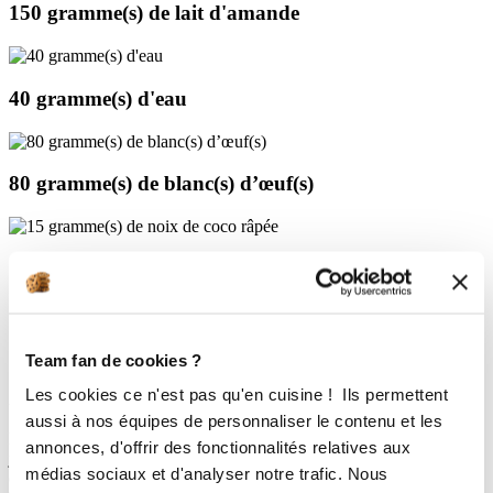
150 gramme(s)
de lait d'amande
40 gramme(s)
d'eau
80 gramme(s)
de blanc(s) d’œuf(s)
15 gramme(s)
de noix de coco râpée
Team fan de cookies ?
Les cookies ce n'est pas qu'en cuisine ! Ils permettent
2 étapes
1
aussi à nos équipes de personnaliser le contenu et les
Réhydratez la gélatine 10 minutes dans de l’eau froide. Fouettez les
annonces, d'offrir des fonctionnalités relatives aux
jaunes d’oeufs avec les 10 g de sucre dans une casserole. Versez la
médias sociaux et d'analyser notre trafic. Nous
crème de coco et le lait d’amande et faites cuire l’ensemble à 85°C.