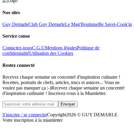
Nos sites
Guy Demarle
Club Guy Demarle
Le Mag'
Boutique
Be Save
i-Cook'in
Service conso
Contactez-nous
C.G.U
Mentions légales
Politique de
confidentialité
Utilisation des Cookies
Restez connecté
Recevez chaque semaine un concentré d'inspiration culinaire !
Recettes, portraits de chefs, articles, trucs et astuces... Vous ne
voulez pas manquer ça ;-)
Recevez chaque semaine un concentré
d'inspiration cuilinaire ! Inscrivez-vous à la Miamletter.
S'inscrire / se connecter
Copyright
2026 © GUY DEMARLE
Votre inscription à la miamletter