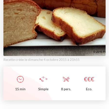
Recette créée le dimanche 4 octobre 2015 à 21h55
€
€
€
15
min
Simple
8 pers.
Eco.