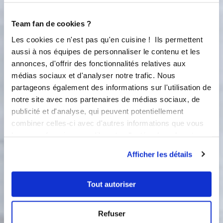
1
Rabattre la pâte sur la Roul’pat® et
dégazer avec la paume de la main.
Team fan de cookies ?
Placer les moules à cake sur la plaque
Les cookies ce n'est pas qu'en cuisine ! Ils permettent
alu perforée. Couper la pâte en 8
aussi à nos équipes de personnaliser le contenu et les
pâtons égaux. Bouler et placer 4
boules par moule à cake. Préchauffer
annonces, d'offrir des fonctionnalités relatives aux
le four à 180°C. Badigeonner au
médias sociaux et d'analyser notre trafic. Nous
pinceau avec le jaune restant de la
partageons également des informations sur l'utilisation de
pâte. Couvrir avec un torchon et
notre site avec nos partenaires de médias sociaux, de
laisser pousser, les boules doublent
publicité et d'analyse, qui peuvent potentiellement
de volume. Redonner un coup de
combiner celles-ci avec d'autres informations que vous
jaune d'oeuf de pinceau. Cuire 25
leur avez fournies ou qu'ils ont collectées lors de votre
minutes à 180°C puis 10 minutes à
utilisation de leurs services.
150°C. Placer un torchon à la sortie
Afficher les détails
du four. Démouler après
refroidissement complet et placer
dans une boite type boite boulangère
Tout autoriser
ou sous récipient BeSave. (elles
conserveront tout leur moelleux)
Refuser