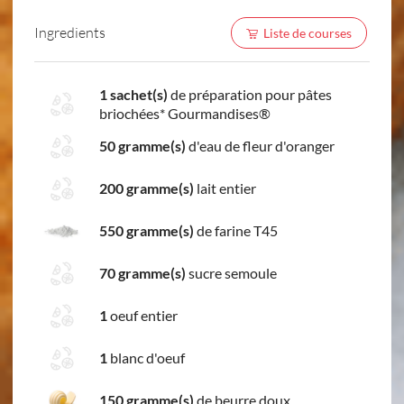
Ingredients
Liste de courses
1 sachet(s)
de préparation pour pâtes
briochées* Gourmandises®
50 gramme(s)
d'eau de fleur d'oranger
200 gramme(s)
lait entier
550 gramme(s)
de farine T45
70 gramme(s)
sucre semoule
1
oeuf entier
1
blanc d'oeuf
150 gramme(s)
de beurre doux