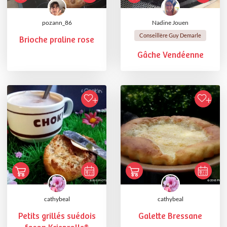
pozann_86
Nadine Jouen
Conseillère Guy Demarle
Brioche praline rose
Gâche Vendéenne
cathybeal
cathybeal
Petits grillés suédois
Galette Bressane