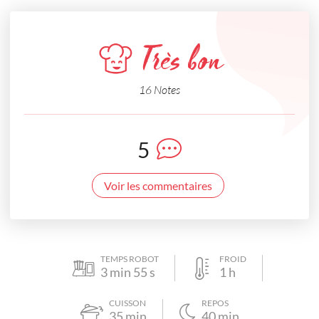
Très bon
16 Notes
5
Voir les commentaires
TEMPS ROBOT
FROID
3
min
55
s
1
h
CUISSON
REPOS
35
min
40
min