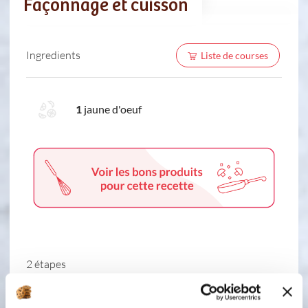
Façonnage et cuisson
Ingredients
Liste de courses
1
jaune d'oeuf
2 étapes