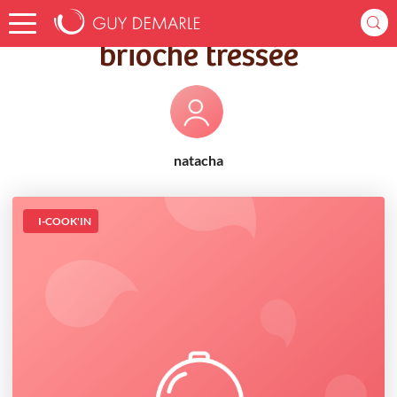
Accueil
Recettes
brioche tressée
brioche tressée
natacha
I-COOK'IN