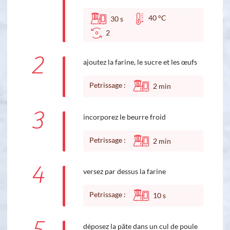
40 °C
30
s
2
2
ajoutez la farine, le sucre et les œufs
Petrissage :
2
min
3
incorporez le beurre froid
Petrissage :
2
min
4
versez par dessus la farine
Petrissage :
10
s
déposez la pâte dans un cul de poule