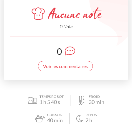
Aucune note
0 Note
0
Voir les commentaires
TEMPS ROBOT
FROID
1
h
5 40
s
30
min
CUISSON
REPOS
40
min
2
h