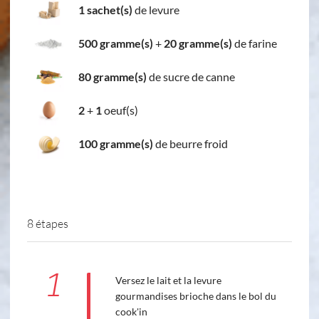
1 sachet(s)
de levure
500 gramme(s)
+
20 gramme(s)
de farine
80 gramme(s)
de sucre de canne
2
+
1
oeuf(s)
100 gramme(s)
de beurre froid
8 étapes
1
Versez le lait et la levure
gourmandises brioche dans le bol du
cook'in