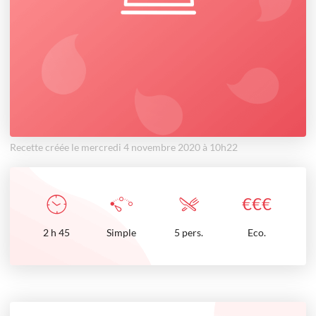
Recette créée le mercredi 4 novembre 2020 à 10h22
€
€
€
2
h
45
Simple
5 pers.
Eco.