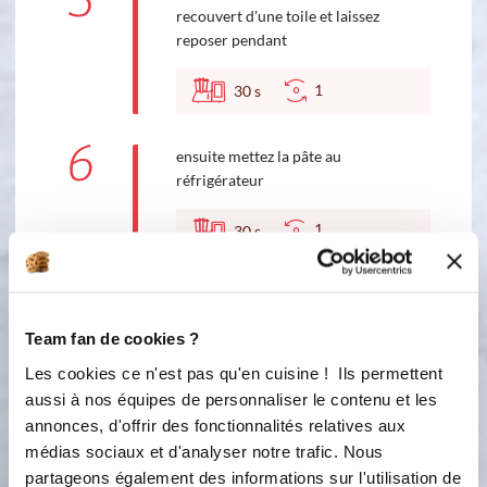
5
recouvert d'une toile et laissez
reposer pendant
1
30
s
6
ensuite mettez la pâte au
réfrigérateur
1
30
s
7
aplatissez la pâte à la main pour
chasser l'air et découpez la pâte en 4
Team fan de cookies ?
ou 3 boules. faites des boudins
identiques et tressez les placez la
Les cookies ce n'est pas qu'en cuisine ! Ils permettent
tresse sur une toile et laissez encore
aussi à nos équipes de personnaliser le contenu et les
prendre de volume
annonces, d'offrir des fonctionnalités relatives aux
médias sociaux et d'analyser notre trafic. Nous
1
1
h
partageons également des informations sur l'utilisation de