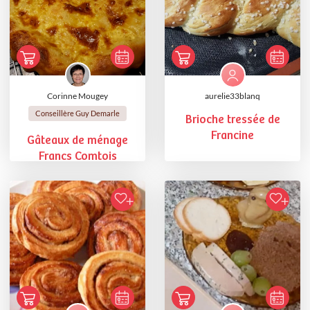
Corinne Mougey
aurelie33blanq
Conseillère Guy Demarle
Brioche tressée de
Francine
Gâteaux de ménage
Francs Comtois