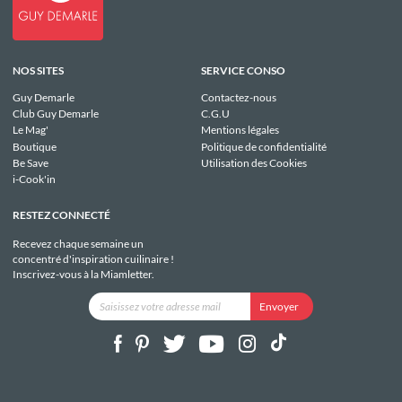
NOS SITES
SERVICE CONSO
Guy Demarle
Contactez-nous
Club Guy Demarle
C.G.U
Le Mag'
Mentions légales
Boutique
Politique de confidentialité
Be Save
Utilisation des Cookies
i-Cook'in
RESTEZ CONNECTÉ
Recevez chaque semaine un
concentré d'inspiration cuilinaire !
Inscrivez-vous à la Miamletter.