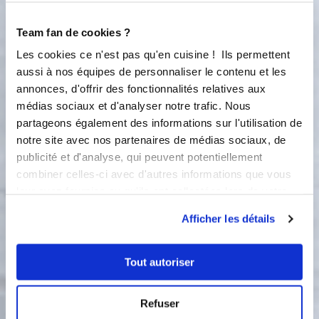
Petrissage :
2
min
Team fan de cookies ?
4
Étape 4 Ajoutez la crème Mascarpone
Les cookies ce n'est pas qu'en cuisine ! Ils permettent
Pétrir de nouveau 2 min
aussi à nos équipes de personnaliser le contenu et les
annonces, d'offrir des fonctionnalités relatives aux
Petrissage :
2
min
médias sociaux et d'analyser notre trafic. Nous
partageons également des informations sur l'utilisation de
5
Étape 5 Laissez pousser votre pâton,
notre site avec nos partenaires de médias sociaux, de
dans le bol de votre robot, jusqu'à ce
publicité et d'analyse, qui peuvent potentiellement
qu'il double de volume (environ 1h00)
combiner celles-ci avec d'autres informations que vous
OU Versez le dans un cul de poule et
leur avez fournies ou qu'ils ont collectées lors de votre
laissez le doubler de volume Selon
utilisation de leurs services.
votre souhait, vous pouvez obtenir de
Afficher les détails
nombreux petits ou gros lapins (10 à
12) et même quelques carottes (cf. ma
Tout autoriser
photo). Pesez votre pâtons, divisez le
selon le nombre de lapins souhaités,
Ensuite formez quelques boudins,
Refuser
boules, oreilles et façonner vos petits