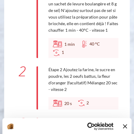
un sachet de levure boulangère et 8 g
de sel) N'ajoutez surtout pas de sel si
vous utilisez la préparation pour pâte
briochée, elle en contient déjà ! Faites
chauffer 1 min - 40°C - vitesse 1
40 °C
1
min
1
2
Étape 2 Ajoutez la farine, le sucre en
poudre, les 2 oeufs battus, la fleur
d'oranger (facultatif) Mélangez 20 sec
- vitesse 2
2
20
s
3
Étape 3 Pétrir 2 min