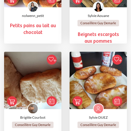
nolwenn_petit
Sylvie Aouane
Conseillère Guy Demarle
Petits pains au lait au
chocolat
Beignets escargots
aux pommes
Brigitte Courbot
Sylvie DUEZ
Conseillère Guy Demarle
Conseillère Guy Demarle