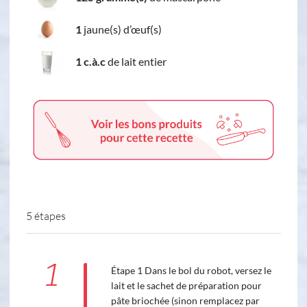
1
jaune(s) d’œuf(s)
1 c.à.c
de lait entier
5 étapes
1
Étape 1 Dans le bol du robot, versez le
lait et le sachet de préparation pour
pâte briochée (sinon remplacez par