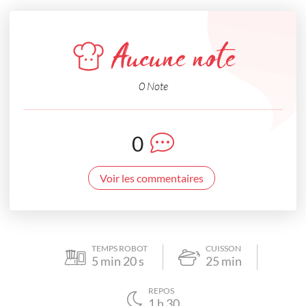
Aucune note
0 Note
0
Voir les commentaires
TEMPS ROBOT
CUISSON
5
min
20
s
25
min
REPOS
1
h
30