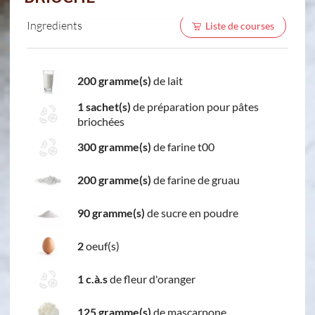
Ingredients
Liste de courses
200 gramme(s)
de lait
1 sachet(s)
de préparation pour pâtes
briochées
300 gramme(s)
de farine t00
200 gramme(s)
de farine de gruau
90 gramme(s)
de sucre en poudre
2
oeuf(s)
1 c.à.s
de fleur d'oranger
125 gramme(s)
de mascarpone