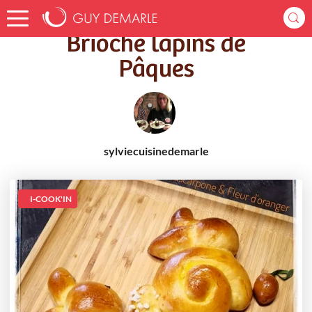
Accueil
Recettes
Brioche lapins de Pâques
Brioche lapins de
Pâques
sylviecuisinedemarle
I-COOK'IN