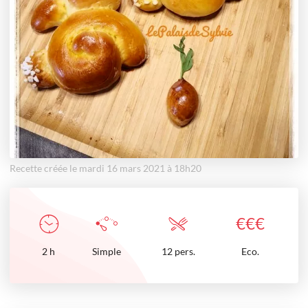
Recette créée le mardi 16 mars 2021 à 18h20
€
€
€
2
h
Simple
12 pers.
Eco.