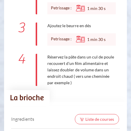
Petrissage :
1
min
30
s
3
Ajoutez le beurre en dés
Petrissage :
1
min
30
s
4
Réservez la pâte dans un cul de poule
recouvert d'un film alimentaire et
laissez doubler de volume dans un
endroit chaud ( vers une cheminée
par exemple )
La brioche
Ingredients
Liste de courses