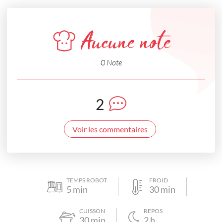
Aucune note
0 Note
2
Voir les commentaires
TEMPS ROBOT
FROID
5
min
30
min
CUISSON
REPOS
30
min
2
h