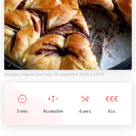
Recette créée le mercredi 25 novembre 2015 à 13h11
€
€
€
5
min
Accessible
6 pers.
Eco.