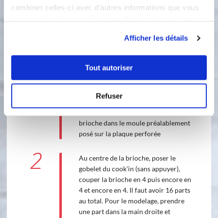
poser sur votre roul'pat : dégazez là et
combiner celles-ci avec d'autres informations que vous
la couper en 4 patons identiques
leur avez fournies ou qu'ils ont collectées lors de votre
Etaler le 1er patons epaisseur environ
utilisation de leurs services.
2mm et étaler la pâte à tartiner (ou
Afficher les détails
confiture) en laissant au minimum 1
cm de libre au bord et humidifier au
Tout autoriser
doigt avec de la'eau Faire de même
avec le 2éme et 3ème paton qu'il faut
poser dessus le1er et 2ème. Pour le
Refuser
dernier paton, ne surtout pas mettre
de pâte à tartiner!!!! Mettre la
brioche dans le moule préalablement
posé sur la plaque perforée
2
Au centre de la brioche, poser le
gobelet du cook'in (sans appuyer),
couper la brioche en 4 puis encore en
4 et encore en 4. Il faut avoir 16 parts
au total. Pour le modelage, prendre
une part dans la main droite et