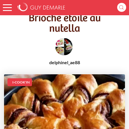
Accueil
Recettes
Brioche étoile au nutella
Brioche étoile au
nutella
delphinel_ae88
I-COOK'IN