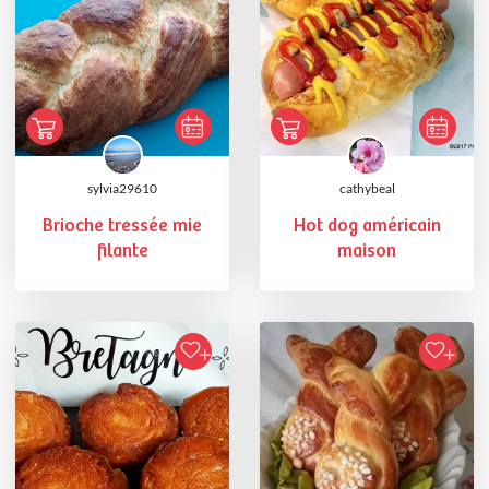
sylvia29610
cathybeal
Brioche tressée mie
Hot dog américain
filante
maison