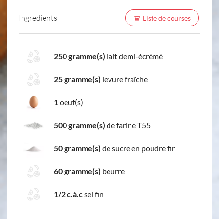
Ingredients
Liste de courses
250 gramme(s)
lait demi-écrémé
25 gramme(s)
levure fraîche
1
oeuf(s)
500 gramme(s)
de farine T55
50 gramme(s)
de sucre en poudre fin
60 gramme(s)
beurre
1/2 c.à.c
sel fin