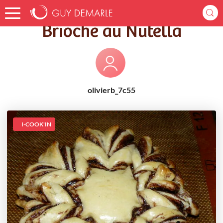
Accueil
Recettes
Brioche au Nutella
Brioche au Nutella
olivierb_7c55
I-COOK'IN