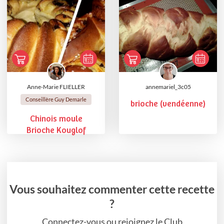
Anne-Marie FLIELLER
annemariel_3c05
Conseillère Guy Demarle
brioche (vendéenne)
Chinois moule
Brioche Kouglof
Vous souhaitez commenter cette recette
?
Connectez-vous ou rejoignez le Club