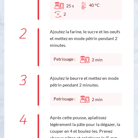
40 °C
25
s
2
2
Ajoutez la farine, le sucre et les oeufs
et mettez en mode pétrin pendant 2
minutes.
Petrissage :
2
min
3
Ajoutez le beurre et mettez en mode
pétrin pendant 2 minutes.
Petrissage :
2
min
4
Après cette pousse, aplatissez
légèrement la pâte pour la dégazer, la
couper en 4 et boulez-les. Prenez
chaque pâton et aplatissez-le (5 mm