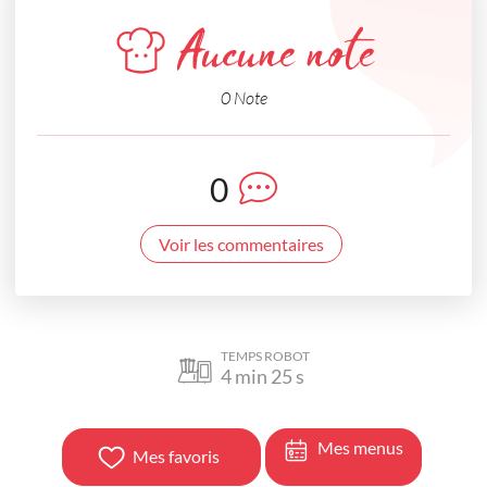
Aucune note
0 Note
0
Voir les commentaires
TEMPS ROBOT
4
min
25
s
Mes menus
Mes favoris