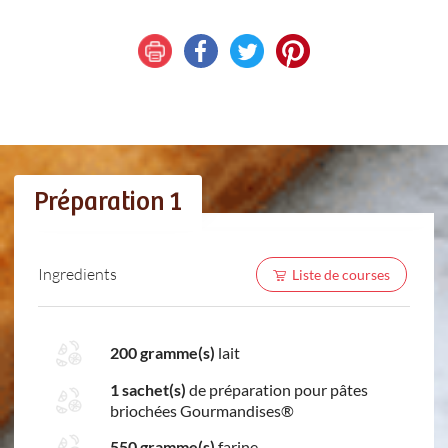
Préparation 1
Ingredients
Liste de courses
200 gramme(s)
lait
1 sachet(s)
de préparation pour pâtes
briochées Gourmandises®
550 gramme(s)
farine