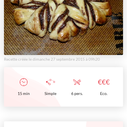
Recette créée le dimanche 27 septembre 2015 à 09h20
€
€
€
15
min
Simple
6 pers.
Eco.