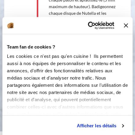
maximum de hauteur). Badigeonnez
chaque disque de Nutella et les
superposer. Placez votre brioche sur
la toile Silpain. Mettez un verre au
milieu des disques puis découpez en
lamelles de même largeur et par
paire. Enfin, prenez à chaque fois 2
Team fan de cookies ?
lamelles de pâte et faites 2 tours vers
Les cookies ce n'est pas qu'en cuisine ! Ils permettent
l’extérieur. Une fois toutes les
aussi à nos équipes de personnaliser le contenu et les
lamelles tournées, badigeonnez le
annonces, d'offrir des fonctionnalités relatives aux
jaune d'oeuf avec le pinceau en
médias sociaux et d'analyser notre trafic. Nous
silicone, puis cuisez 35 minutes à
partageons également des informations sur l'utilisation de
180°C.
notre site avec nos partenaires de médias sociaux, de
publicité et d'analyse, qui peuvent potentiellement
combiner celles-ci avec d'autres informations que vous
Bon appétit !
leur avez fournies ou qu'ils ont collectées lors de votre
utilisation de leurs services.
Afficher les détails