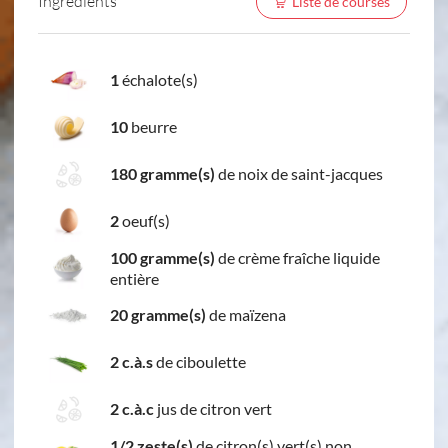
Ingredients
Liste de courses
1
échalote(s)
10
beurre
180 gramme(s)
de noix de saint-jacques
2
oeuf(s)
100 gramme(s)
de crème fraîche liquide
entière
20 gramme(s)
de maïzena
2 c.à.s
de ciboulette
2 c.à.c
jus de citron vert
1/2 zeste(s)
de citron(s) vert(s) non