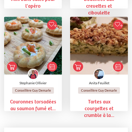
l’apéro
crevettes et
ciboulette
Stephanie Ollivier
Anita Feuillet
Conseillère Guy Demarle
Conseillère Guy Demarle
Couronnes torsadées
Tartes aux
au saumon fumé et...
courgettes et
crumble à la...