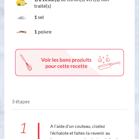
traité(s)
1
sel
1
poivre
3 étapes
1
A l’aide d'un couteau, ciselez
l'échalote et faites-la revenir au