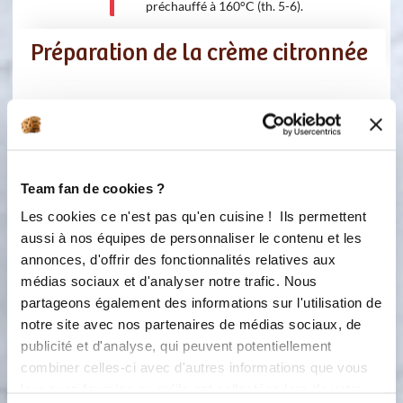
préchauffé à 160°C (th. 5-6).
Préparation de la crème citronnée
Ingredients
Liste de courses
Team fan de cookies ?
50 gramme(s)
de fromage blanc
Les cookies ce n'est pas qu'en cuisine ! Ils permettent
30 gramme(s)
de mascarpone
aussi à nos équipes de personnaliser le contenu et les
annonces, d'offrir des fonctionnalités relatives aux
1 c.à.c
jus de citron vert
médias sociaux et d'analyser notre trafic. Nous
partageons également des informations sur l'utilisation de
1
sel
notre site avec nos partenaires de médias sociaux, de
publicité et d'analyse, qui peuvent potentiellement
1
poivre
combiner celles-ci avec d'autres informations que vous
leur avez fournies ou qu'ils ont collectées lors de votre
3 brin(s)
de ciboulette