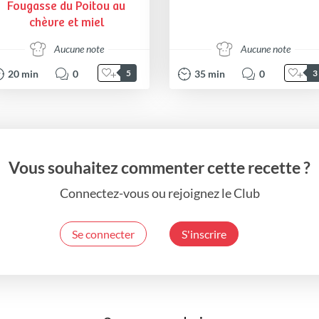
Fougasse du Poitou au
chèvre et miel
Aucune note
Aucune note
20
min
0
35
min
0
5
3
Vous souhaitez commenter cette recette ?
Connectez-vous ou rejoignez le Club
Se connecter
S'inscrire