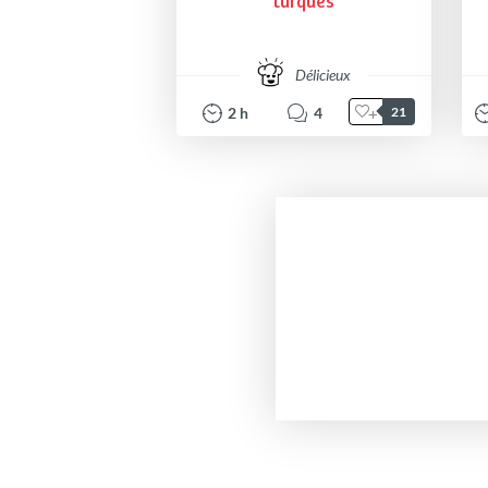
turques
Délicieux
2
h
4
21