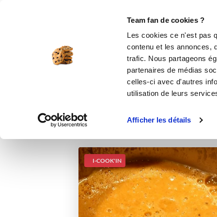
Le Club
i-Cook'in
Be Save
Boutique
Accueil
Recettes
Bisque de fruits de
Team fan de cookies ?
Les cookies ce n'est pas q
contenu et les annonces, d'
trafic. Nous partageons éga
partenaires de médias soci
celles-ci avec d'autres inf
utilisation de leurs service
Afficher les détails
I-COOK'IN