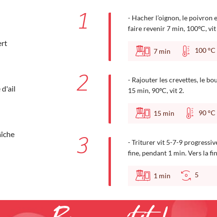
1
- Hacher l’oignon, le poivron et
faire revenir 7 min, 100ºC, vit 
ert
100 
7
min
2
- Rajouter les crevettes, le boui
d'ail
15 min, 90ºC, vit 2.
90 
15
min
aîche
3
- Triturer vit 5-7-9 progressi
fine, pendant 1 min. Vers la fi
5
1
min