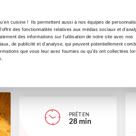
Canofea
Borealia
 mer
LE MAG
LA BOUTIQUE
RECETTES
u'en cuisine ! Ils permettent aussi à nos équipes de personnalis
Bisque de fruits de mer
offrir des fonctionnalités relatives aux médias sociaux et d'anal
lement des informations sur l'utilisation de notre site avec nos
plats
aux, de publicité et d'analyse, qui peuvent potentiellement comb
ormations que vous leur avez fournies ou qu'ils ont collectées lor
s.
cindyg_cb77
PRÊT EN
28
min