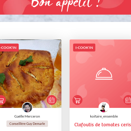
Bon appétit !
I-COOK'IN
I-COOK'IN
Gaëlle Merceron
koifaire_ensemble
Conseillère Guy Demarle
Clafoutis de tomates ceri