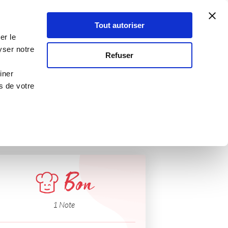
Atelier Culinaire
Le métier
Guy Demarle
Tout autoriser
Se connecter
S'inscrire
er le
yser notre
Refuser
iner
s de votre
Bon
1 Note