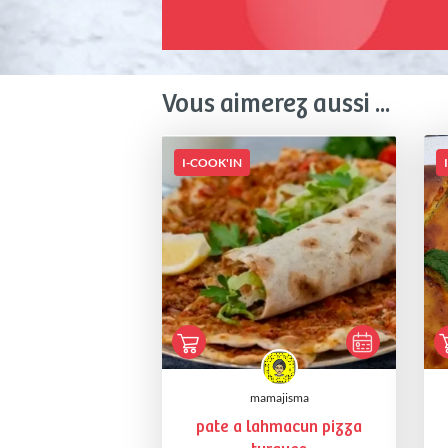
Vous aimerez aussi ...
I-COOK'IN
mamajisma
pate a lahmacun pizza