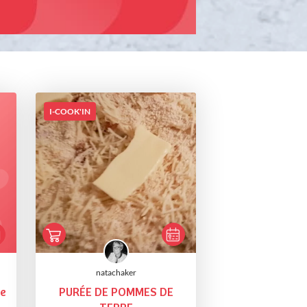
I-COOK'IN
natachaker
se
PURÉE DE POMMES DE