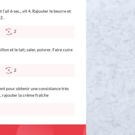
 l’ail 6 sec., vit 4. Rajouter le beurre et
2 .
°C
2
llon et le lait, saler, poivrer. Faire cuire
°C
2
vent pour obtenir une consistance très
n, rajouter la crème fraîche