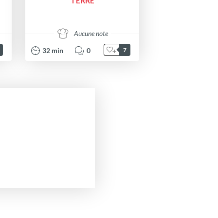
TERRE
Aucune note
32
min
0
7