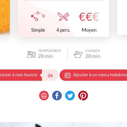
€
€
€
Simple
Moyen
4 pers.
TEMPS ROBOT
CUISSON
28
min
28
min
jouter à mes favoris
Ajouter à un menu hebdom
26