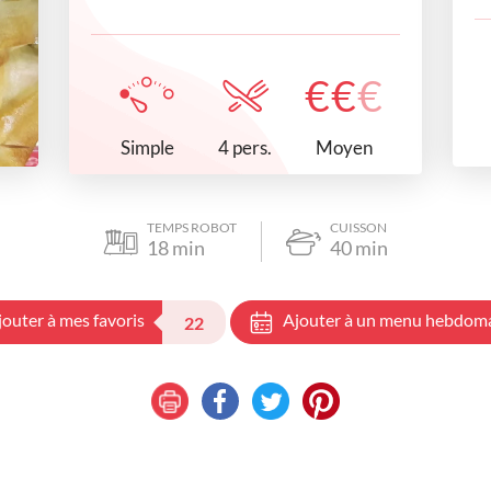
€
€
€
Simple
Moyen
4 pers.
TEMPS ROBOT
CUISSON
18
min
40
min
jouter à mes favoris
Ajouter à un menu hebdom
22