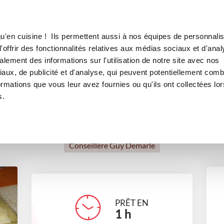
Canofea
Borealia
eaux st Jacques
LE MAG
LA BOUTIQUE
RECETTES
u'en cuisine ! Ils permettent aussi à nos équipes de personnalis
mônieres de poireaux st Jacq
offrir des fonctionnalités relatives aux médias sociaux et d'anal
lement des informations sur l'utilisation de notre site avec nos
entrées
Repas de fête
aux, de publicité et d'analyse, qui peuvent potentiellement comb
ormations que vous leur avez fournies ou qu'ils ont collectées lor
s.
Sylvie Daguer
Conseillère Guy Demarle
PRÊT EN
1
h