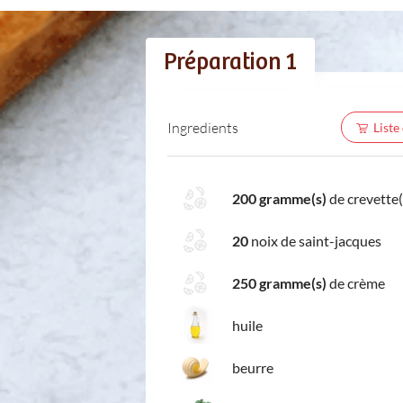
Préparation 1
Ingredients
Liste
200 gramme(s)
de crevette(
20
noix de saint-jacques
250 gramme(s)
de crème
huile
beurre