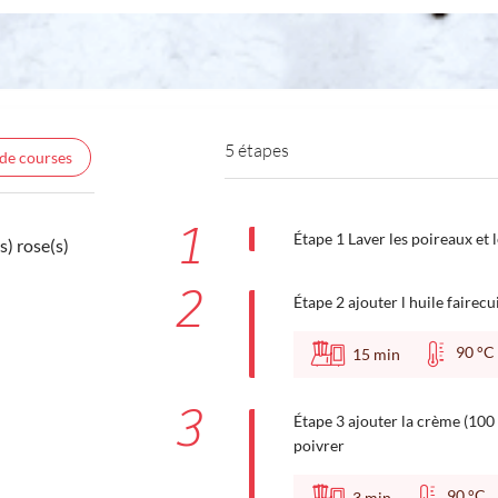
5 étapes
 de courses
1
Étape 1 Laver les poireaux et 
s) rose(s)
2
Étape 2 ajouter l huile fairecu
90 
15
min
3
Étape 3 ajouter la crème (100 g
poivrer
90 °
3
min