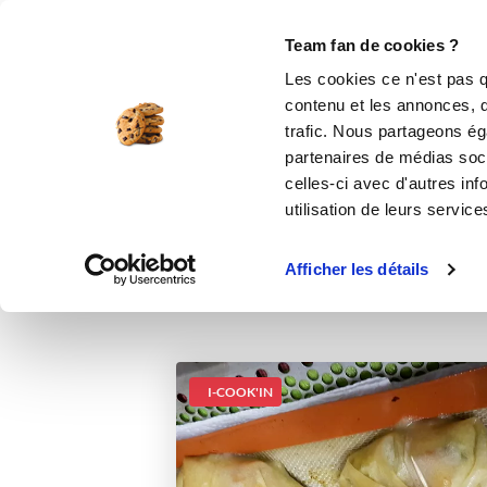
Le Club
i-Cook'in
Be Save
Boutique
Accueil
Recettes
Aumônieres de poir
Team fan de cookies ?
Les cookies ce n'est pas q
Au
contenu et les annonces, d'
trafic. Nous partageons éga
partenaires de médias soci
celles-ci avec d'autres inf
utilisation de leurs service
Afficher les détails
I-COOK'IN