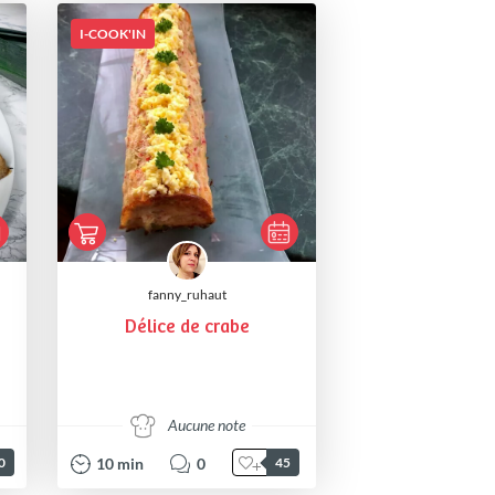
I-COOK'IN
fanny_ruhaut
Délice de crabe
Aucune note
10
min
0
0
45