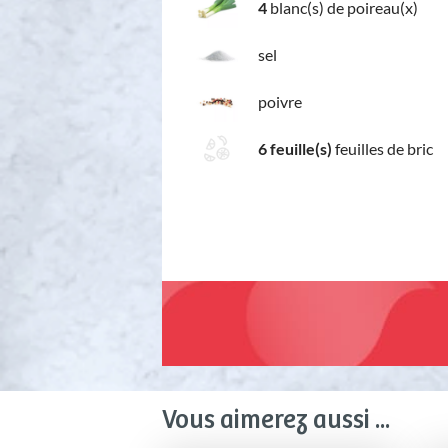
4
blanc(s) de poireau(x)
sel
poivre
6 feuille(s)
feuilles de bric
Vous aimerez aussi ...