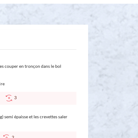
les couper en tronçon dans le bol
ire
°C
3
) semi épaisse et les crevettes saler
C
2