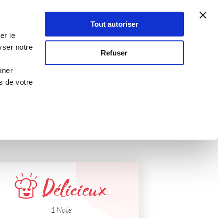
Atelier Culinaire
Le métier
Guy Demarle
Tout autoriser
Se connecter
S'inscrire
er le
ues
yser notre
Refuser
iner
s de votre
Délicieux
1 Note