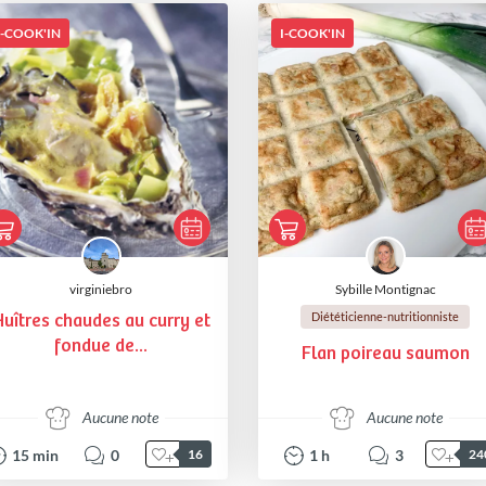
I-COOK'IN
I-COOK'IN
virginiebro
Sybille Montignac
Diététicienne-nutritionniste
uîtres chaudes au curry et
fondue de...
Flan poireau saumon
Aucune note
Aucune note
15
min
0
1
h
3
16
24