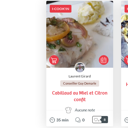
I-COOK'IN
Laurent Girard
Conseiller Guy Demarle
H
Cabillaud au Miel et Citron
confit
Aucune note
35
min
0
8