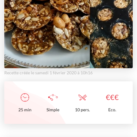
Recette créée le samedi 1 février 2020 à 10h16
€
€
€
25
min
Simple
10 pers.
Eco.