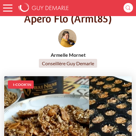
Accueil
Recettes
Apéro Flo (Arml85)
Apéro Flo (Arml85)
Armelle Mornet
Conseillère Guy Demarle
I-COOK'IN