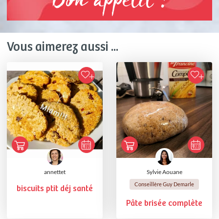
Bon appétit !
Vous aimerez aussi ...
annettet
Sylvie Aouane
Conseillère Guy Demarle
biscuits ptit déj santé
Pâte brisée complète