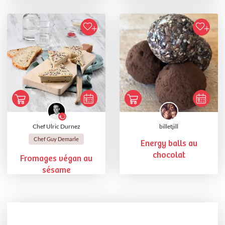
Chef Ulric Durnez
billetjill
Chef Guy Demarle
Energy balls au
chocolat
Fromages végan au
sésame