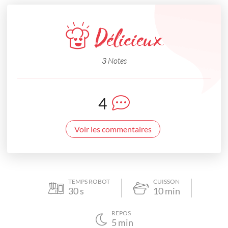
Délicieux
3 Notes
4
Voir les commentaires
TEMPS ROBOT
CUISSON
30
s
10
min
REPOS
5
min