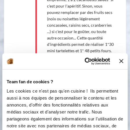
c'est pour l'apéritif. Sinon, vous
pouvez remplacer par des fruits secs
(noix ou noisettes légèrement
concassées, raisins secs, cranberries
...) si c'est pour le goûter, ou toute
autre occasion... Cette quantité
d'ingrédients permet de réaliser 1*30
mini tartelettes et 1* 48 petits fours.
Mettre au four une dizaine de
minutes. Laisser refroidir une dizaine
de minutes. Faire glisser vos mini-
tartelettes ApéroFlo sur votre plat de
Team fan de cookies ?
service. Si vous avez utilisé le moule
48 petits-fours ou 48 mini-cubes,
Les cookies ce n'est pas qu'en cuisine ! Ils permettent
après refroidissement, posez votre
aussi à nos équipes de personnaliser le contenu et les
toile de cuisson sur votre moule,
annonces, d'offrir des fonctionnalités relatives aux
posez une plaque alu dessus, pincez
médias sociaux et d'analyser notre trafic. Nous
bien le tout et retournez. Cette
partageons également des informations sur l'utilisation de
technique est à utiliser pour de
notre site avec nos partenaires de médias sociaux, de
nombreux moules Demarle :)