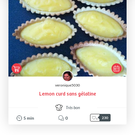
veronique5030
Lemon curd sans gélatine
Très bon
5
min
0
230