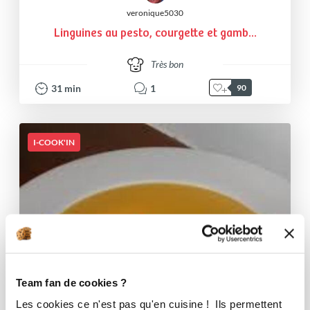
veronique5030
Linguines au pesto, courgette et gamb...
Très bon
31
min
1
90
I-COOK'IN
Team fan de cookies ?
Les cookies ce n'est pas qu'en cuisine ! Ils permettent