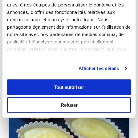
aussi à nos équipes de personnaliser le contenu et les
annonces, d'offrir des fonctionnalités relatives aux
médias sociaux et d'analyser notre trafic. Nous
partageons également des informations sur l'utilisation de
notre site avec nos partenaires de médias sociaux, de
publicité et d'analyse, qui peuvent potentiellement
veronique5030
combiner celles-ci avec d'autres informations que vous
Velouté de carottes au miel
leur avez fournies ou qu'ils ont collectées lors de votre
utilisation de leurs services.
Afficher les détails
Bon
28
min
2
390
Tout autoriser
I-COOK'IN
Refuser