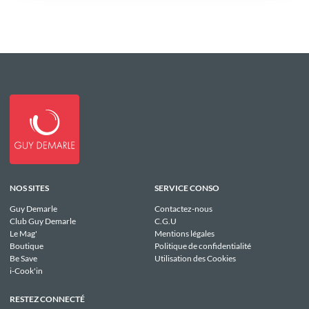
NOS SITES
SERVICE CONSO
Guy Demarle
Contactez-nous
Club Guy Demarle
C.G.U
Le Mag'
Mentions légales
Boutique
Politique de confidentialité
Be Save
Utilisation des Cookies
i-Cook'in
RESTEZ CONNECTÉ