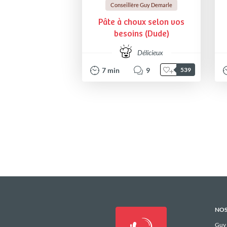
Conseillère Guy Demarle
Pâte à choux selon vos
besoins (Dude)
Délicieux
7
min
9
539
NOS
Guy