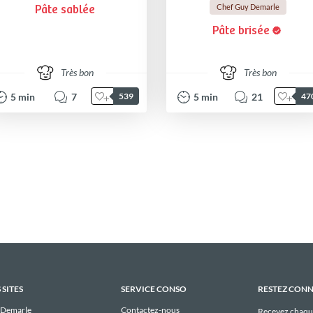
Chef Guy Demarle
Pâte sablée
Pâte brisée
Très bon
Très bon
5
min
7
5
min
21
539
47
 SITES
SERVICE CONSO
RESTEZ CON
 Demarle
Contactez-nous
Recevez chaqu