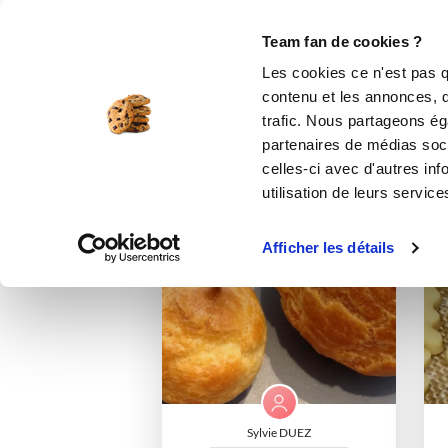
Le Club
i-Cook'in
Be Save
Boutique
Accueil
nath_cook
Listes de favoris
Team fan de cookies ?
Les cookies ce n'est pas q
contenu et les annonces, d'
trafic. Nous partageons éga
partenaires de médias soci
celles-ci avec d'autres inf
utilisation de leurs service
I-COOK'IN
Afficher les détails
Sylvie DUEZ