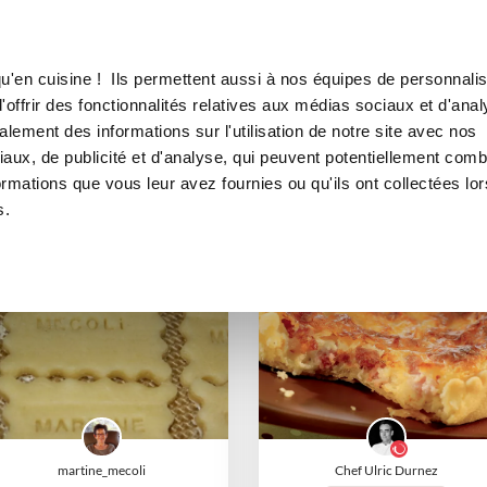
Canofea
Borealia
Pâtes (brisée, pizza...)
LE MAG
LA BOUTIQUE
RECETTES
Pâtes (brisée, pizza...)
u'en cuisine ! Ils permettent aussi à nos équipes de personnalis
offrir des fonctionnalités relatives aux médias sociaux et d'anal
lement des informations sur l'utilisation de notre site avec nos
aux, de publicité et d'analyse, qui peuvent potentiellement comb
ormations que vous leur avez fournies ou qu'ils ont collectées lor
s.
I-COOK'IN
I-COOK'IN
martine_mecoli
Chef Ulric Durnez