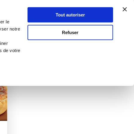
Atelier Culinaire
Le métier
Guy Demarle
Tout autoriser
Se connecter
S'inscrire
er le
yser notre
Refuser
iner
s de votre