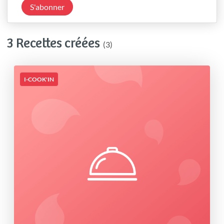
S'abonner
3 Recettes créées
(3)
I-COOK'IN