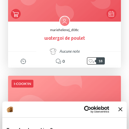
mariehelenej_d08c
waterzoi de poulet
Aucune note
0
18
I-COOK'IN