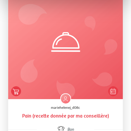
mariehelenej_d08c
Pain (recette donnée par ma conseillère)
Bon