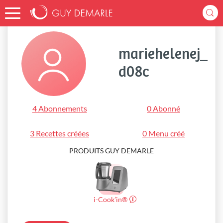
Accueil
mariehelenej_d08c
mariehelenej_
d08c
4 Abonnements
0 Abonné
3 Recettes créées
0 Menu créé
PRODUITS GUY DEMARLE
i-Cook’in®