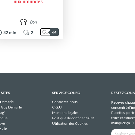
aux amandes
Bon
32
min
2
64
 SITES
SERVICE CONSO
RESTEZ CON
 Demarle
Contactez-nous
Recevez chaqu
 Guy Demarle
C.G.U
concentré d'ins
Recettes, portra
ag'
Mentions légales
trucs et astuce
tique
Politique de confidentialité
manquer ça ;-)
ave
Utilisation des Cookies
ok'in