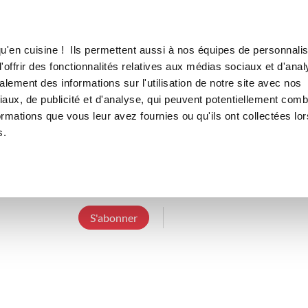
Canofea
Borealia
LE MAG
LA BOUTIQUE
RECETTES
u'en cuisine ! Ils permettent aussi à nos équipes de personnalis
offrir des fonctionnalités relatives aux médias sociaux et d'anal
lement des informations sur l'utilisation de notre site avec nos
aux, de publicité et d'analyse, qui peuvent potentiellement comb
laetitiaz_83dd
ormations que vous leur avez fournies ou qu'ils ont collectées lor
s.
4 Abonnements
7 Abonnés
2 Recettes c
Conseillère Guy Demarle 84
S'abonner