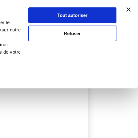
Atelier Culinaire
Le métier
Guy Demarle
Tout autoriser
Se connecter
S'inscrire
er le
yser notre
Refuser
iner
s de votre
réées
0 Menu créé