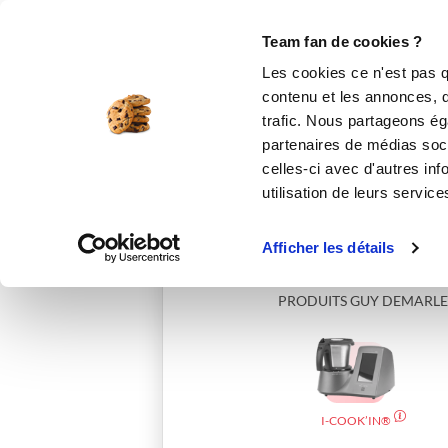
Le Club
i-Cook'in
Be Save
Boutique
Accueil
laetitiaz_83dd
Team fan de cookies ?
Les cookies ce n'est pas q
contenu et les annonces, d'
trafic. Nous partageons éga
partenaires de médias soci
celles-ci avec d'autres inf
utilisation de leurs service
Afficher les détails
PRODUITS GUY DEMARLE
I-COOK’IN®