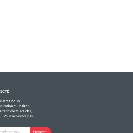
NECTÉ
e semaine un
piration culinaire !
its de chefs, articles,
s... Vous ne voulez pas