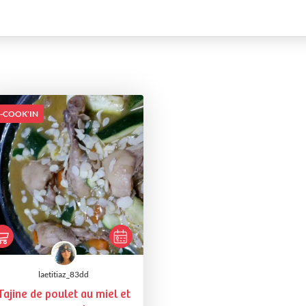
I-COOK'IN
laetitiaz_83dd
Tajine de poulet au miel et