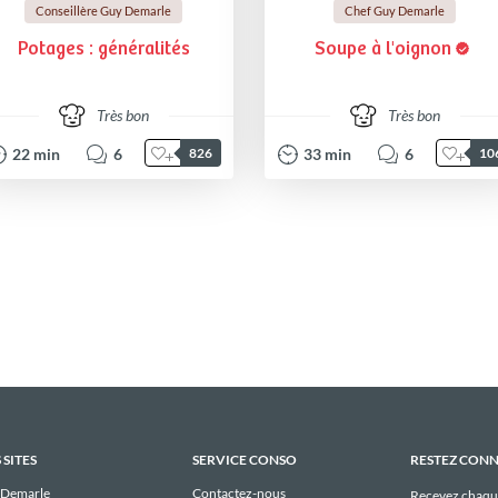
Conseillère Guy Demarle
Chef Guy Demarle
Potages : généralités
Soupe à l'oignon
Très bon
Très bon
22
min
6
33
min
6
826
10
 SITES
SERVICE CONSO
RESTEZ CON
 Demarle
Contactez-nous
Recevez chaqu