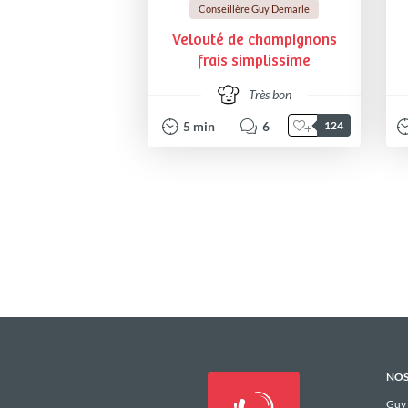
Conseillère Guy Demarle
Velouté de champignons
frais simplissime
Très bon
5
min
6
124
NOS
Guy