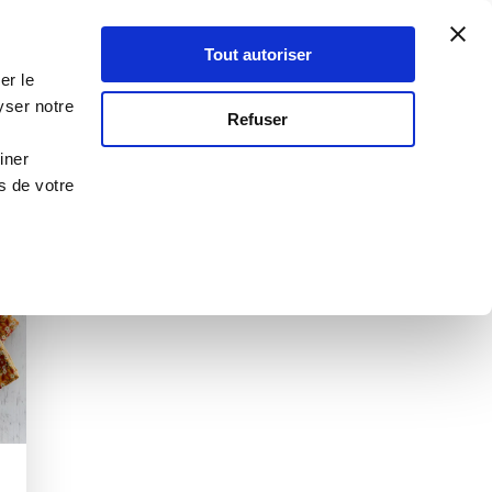
Atelier Culinaire
Le métier
Guy Demarle
Tout autoriser
Se connecter
S'inscrire
er le
yser notre
Refuser
iner
s de votre