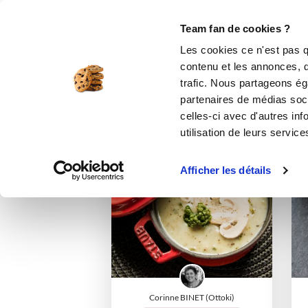
Le Club
i-Cook'in
Be Save
Boutique
Accueil
isabelleettinger
Listes de fav
Team fan de cookies ?
Les cookies ce n'est pas q
contenu et les annonces, d'
trafic. Nous partageons éga
partenaires de médias soci
celles-ci avec d'autres inf
utilisation de leurs service
I-COOK'IN
Afficher les détails
Corinne BINET (Ottoki)