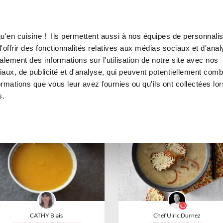
Canofea
Borealia
oris
Soupe
LE MAG
LA BOUTIQUE
RECETTES
Soupe
u'en cuisine ! Ils permettent aussi à nos équipes de personnalis
offrir des fonctionnalités relatives aux médias sociaux et d'anal
lement des informations sur l'utilisation de notre site avec nos
aux, de publicité et d'analyse, qui peuvent potentiellement comb
ormations que vous leur avez fournies ou qu'ils ont collectées lor
s.
I-COOK'IN
I-COOK'IN
CATHY Blais
Chef Ulric Durnez