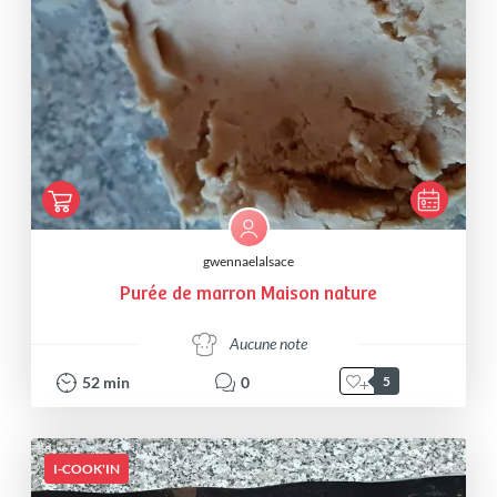
gwennaelalsace
Purée de marron Maison nature
Aucune note
52
min
0
5
I-COOK'IN