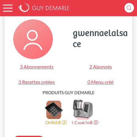
Accueil
gwennaelalsace
gwennaelalsa
ce
3 Abonnements
2 Abonnés
3 Recettes créées
0 Menu créé
PRODUITS GUY DEMARLE
OHRA®
i-Cook’in®