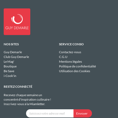
NOS SITES
SERVICE CONSO
Guy Demarle
Contactez-nous
Club Guy Demarle
C.G.U
Le Mag'
Mentions légales
Boutique
Politique de confidentialité
Be Save
Utilisation des Cookies
i-Cook'in
RESTEZ CONNECTÉ
Recevez chaque semaine un
concentré d'inspiration cuilinaire !
Inscrivez-vous à la Miamletter.