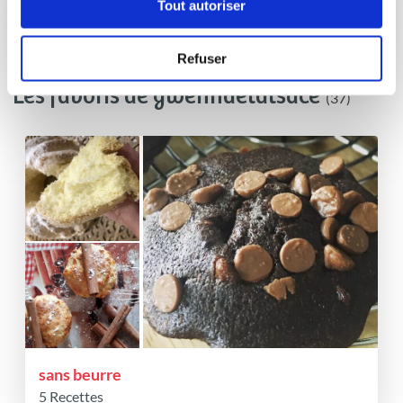
Tout autoriser
5
min
0
3
Refuser
Les favoris de gwennaelalsace
(37)
sans beurre
5 Recettes