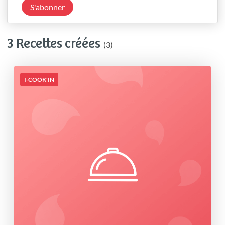
S'abonner
3 Recettes créées
(3)
I-COOK'IN