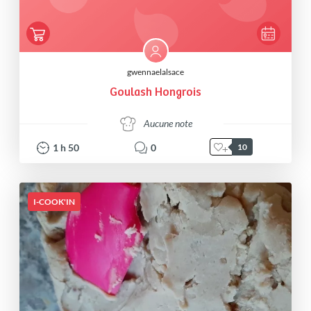
gwennaelalsace
Goulash Hongrois
Aucune note
1
h
50
0
10
I-COOK'IN