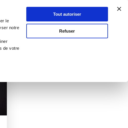
Atelier Culinaire
Le métier
Guy Demarle
Tout autoriser
Se connecter
S'inscrire
er le
yser notre
Refuser
iner
s de votre