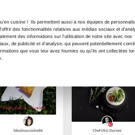
Canofea
Borealia
favoris
Légumes
LE MAG
LA BOUTIQUE
RECETTES
Légumes
u'en cuisine ! Ils permettent aussi à nos équipes de personnalis
offrir des fonctionnalités relatives aux médias sociaux et d'anal
lement des informations sur l'utilisation de notre site avec nos
aux, de publicité et d'analyse, qui peuvent potentiellement comb
ormations que vous leur avez fournies ou qu'ils ont collectées lor
s.
I-COOK'IN
fabulouscuisine86
Chef Ulric Durnez