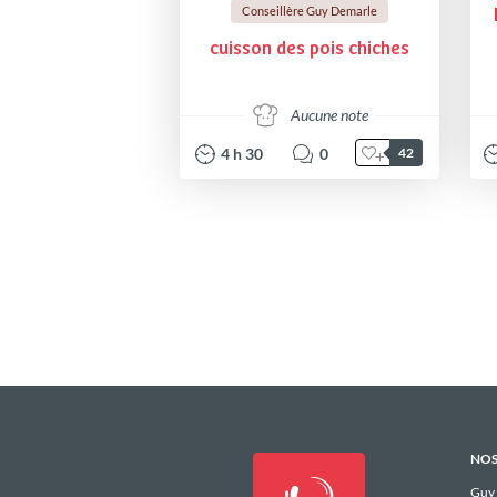
Conseillère Guy Demarle
cuisson des pois chiches
Aucune note
4
h
30
0
42
NOS
Guy