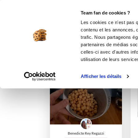
Le Club
i-Cook'in
Be Save
Boutique
Accueil
fabulouscuisine86
Listes de 
Team fan de cookies ?
Les cookies ce n'est pas q
contenu et les annonces, d'
trafic. Nous partageons éga
partenaires de médias soci
celles-ci avec d'autres inf
utilisation de leurs service
I-COOK'IN
Afficher les détails
Benedicte Rey Regazzi