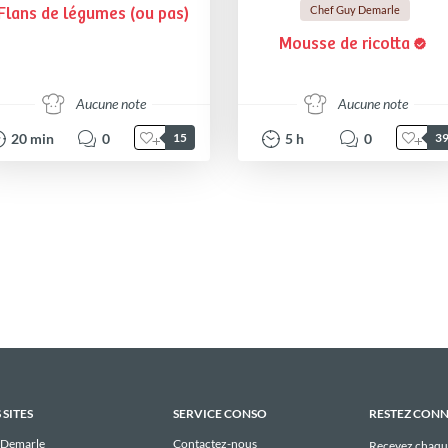
Chef Guy Demarle
Flans de légumes (ou pas)
Mousse de ricotta
Aucune note
Aucune note
20
min
0
5
h
0
15
3
 SITES
SERVICE CONSO
RESTEZ CON
 Demarle
Contactez-nous
Recevez chaqu