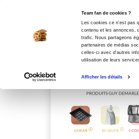
Le Club
i-Cook'in
Be Save
Boutique
Accueil
cocottesetcampagne71
Team fan de cookies ?
Les cookies ce n'est pas q
contenu et les annonces, d'
trafic. Nous partageons éga
partenaires de médias soci
celles-ci avec d'autres inf
utilisation de leurs service
Afficher les détails
PRODUITS GUY DEMARLE
OHRA®
BE SAVE®
I-CO