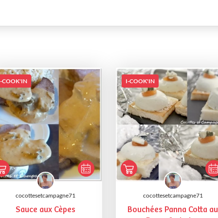
I-COOK'IN
I-COOK'IN
cocottesetcampagne71
cocottesetcampagne71
Sauce aux Cèpes
Bouchées Panna Cotta au