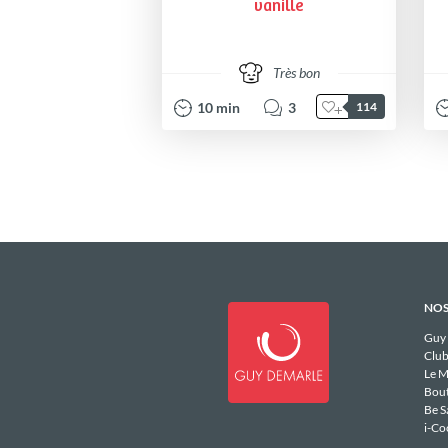
vanille
Très bon
10
min
3
114
NOS
Guy
Club
Le M
Bou
Be S
i-Co