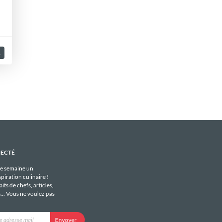
1
NECTÉ
e semaine un
piration culinaire !
its de chefs, articles,
s... Vous ne voulez pas