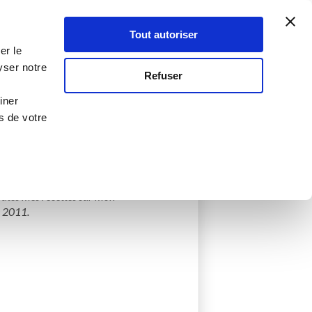
Atelier Culinaire
Le métier
Guy Demarle
Tout autoriser
Se connecter
S'inscrire
er le
yser notre
Refuser
iner
1
s de votre
réées
0 Menu créé
avail, partager mes recettes et 
outes mes recettes sur mon 
 2011.