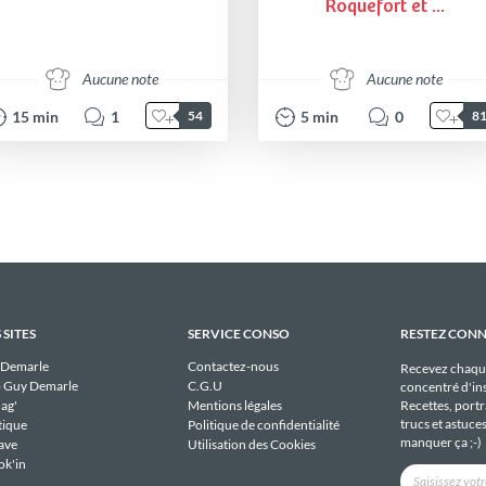
Roquefort et ...
Aucune note
Aucune note
15
min
1
5
min
0
54
8
 SITES
SERVICE CONSO
RESTEZ CON
 Demarle
Contactez-nous
Recevez chaqu
 Guy Demarle
C.G.U
concentré d'ins
Recettes, portra
ag'
Mentions légales
trucs et astuce
tique
Politique de confidentialité
manquer ça ;-)
ave
Utilisation des Cookies
ok'in