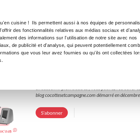
Canofea
Borealia
LE MAG
LA BOUTIQUE
RECETTES
u'en cuisine ! Ils permettent aussi à nos équipes de personnalis
offrir des fonctionnalités relatives aux médias sociaux et d'anal
lement des informations sur l'utilisation de notre site avec nos
aux, de publicité et d'analyse, qui peuvent potentiellement comb
cocottesetcampagne7
ormations que vous leur avez fournies ou qu'ils ont collectées lor
s.
3 Abonnements
4 Abonnés
3 Recettes c
Maman de 3 enfants j'adore cuisiner en rentrant du tr
en découvrir plein d'autres ; Vous pouvez retrouver t
blog cocottesetcampagne.com démarré en décembre
S'abonner
OK’IN®