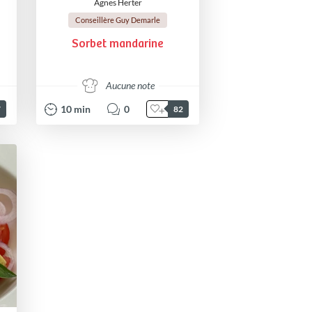
Agnes Herter
Conseillère Guy Demarle
Sorbet mandarine
Aucune note
10
min
0
7
82