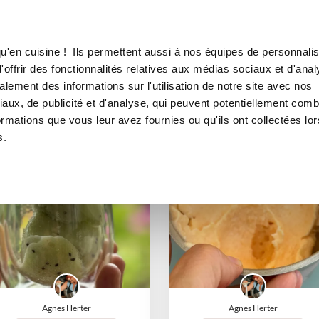
Canofea
Borealia
sorbet
LE MAG
LA BOUTIQUE
RECETTES
sorbet
u'en cuisine ! Ils permettent aussi à nos équipes de personnalis
offrir des fonctionnalités relatives aux médias sociaux et d'anal
lement des informations sur l'utilisation de notre site avec nos
aux, de publicité et d'analyse, qui peuvent potentiellement comb
ormations que vous leur avez fournies ou qu'ils ont collectées lor
s.
Agnes Herter
Agnes Herter