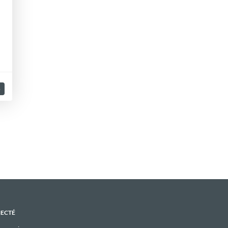
5
NECTÉ