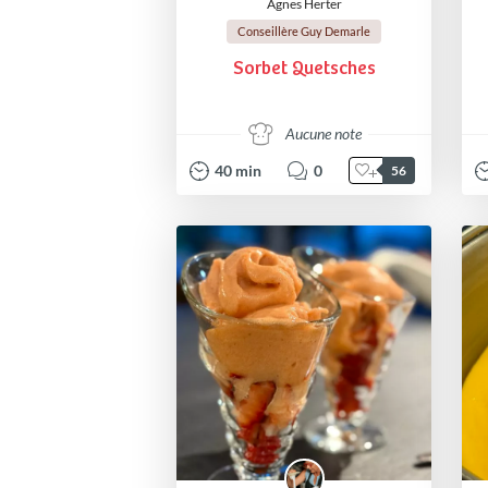
Agnes Herter
Conseillère Guy Demarle
Sorbet Quetsches
Aucune note
40
min
0
56