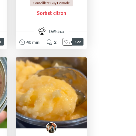
Conseillère Guy Demarle
Sorbet citron
Délicieux
40
min
2
1
122