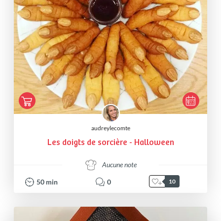
audreylecomte
Les doigts de sorcière - Halloween
Aucune note
50
min
0
10