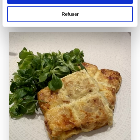
Aucune note
Refuser
2
h
30
0
0