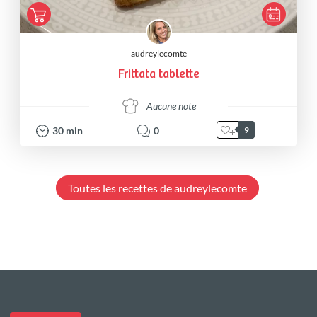
audreylecomte
Frittata tablette
Aucune note
30
min
0
9
Toutes les recettes de audreylecomte