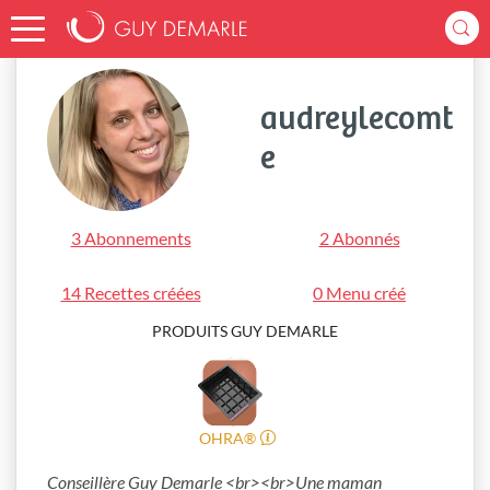
Accueil
audreylecomte
audreylecomt
e
3 Abonnements
2 Abonnés
14 Recettes créées
0 Menu créé
PRODUITS GUY DEMARLE
OHRA®
Conseillère Guy Demarle <br><br>Une maman 