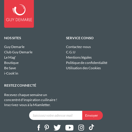
NOS SITES
SERVICE CONSO
Guy Demarle
Contactez-nous
Club Guy Demarle
C.G.U
Le Mag'
Mentions légales
Boutique
Politique de confidentialité
Be Save
Utilisation des Cookies
i-Cook'in
RESTEZ CONNECTÉ
Recevez chaque semaine un
concentré d'inspiration cuilinaire !
Inscrivez-vous à la Miamletter.