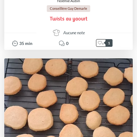
Noémie Aubin
Conseillère Guy Demarle
Twists au yaourt
Aucune note
35
min
0
1