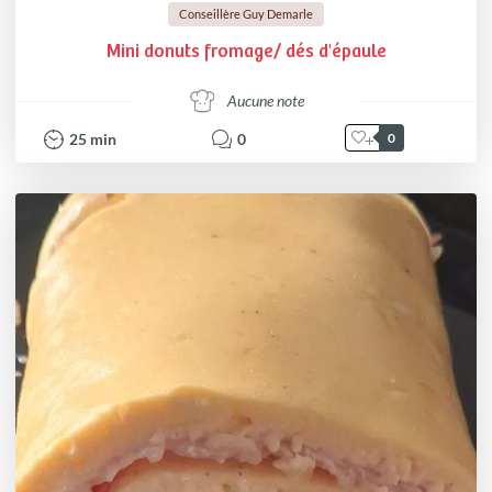
Conseillère Guy Demarle
Mini donuts fromage/ dés d'épaule
Aucune note
25
min
0
0