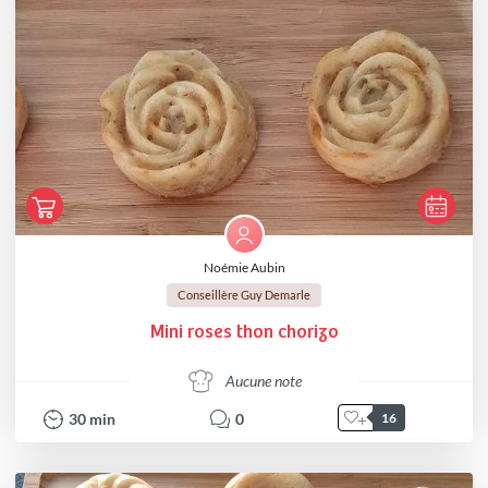
Noémie Aubin
Conseillère Guy Demarle
Mini roses thon chorizo
Aucune note
30
min
0
16