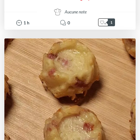
Aucune note
1
h
0
1