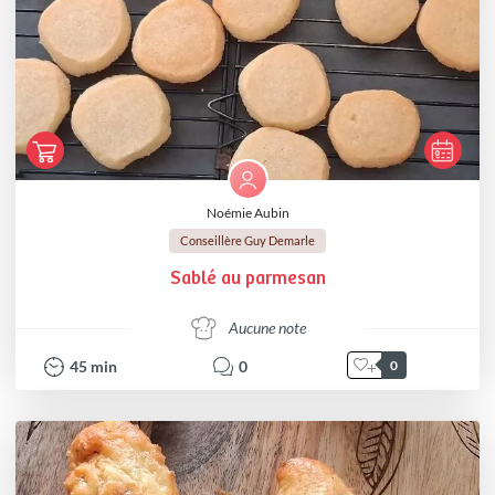
Noémie Aubin
Conseillère Guy Demarle
Sablé au parmesan
Aucune note
45
min
0
0