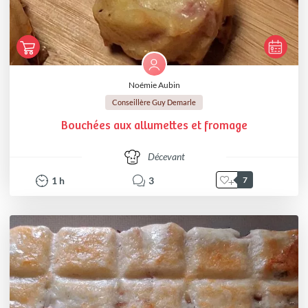
Noémie Aubin
Conseillère Guy Demarle
Bouchées aux allumettes et fromage
Décevant
1
h
3
7