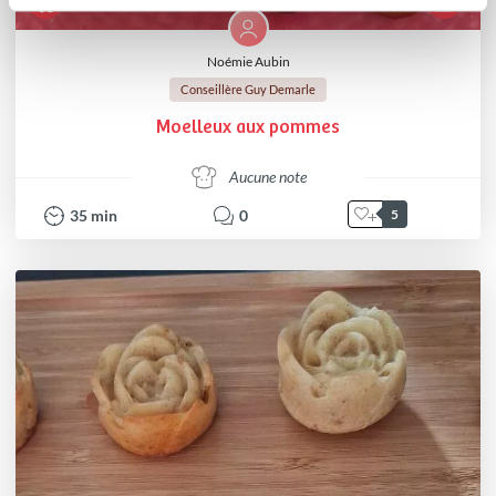
Noémie Aubin
Conseillère Guy Demarle
Moelleux aux pommes
Aucune note
35
min
0
5