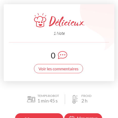
Délicieux
1 Note
0
Voir les commentaires
TEMPS ROBOT
FROID
1
min
45
s
2
h
Mes menus