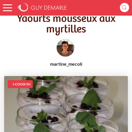
Accueil
Recettes
Yaourts mousseux aux myrtilles
Yaourts mousseux aux
myrtilles
martine_mecoli
I-COOK'IN