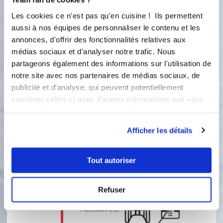
Les cookies ce n'est pas qu'en cuisine ! Ils permettent
4
Mettez le blanc d'oeuf dans le bol et
aussi à nos équipes de personnaliser le contenu et les
programmez 1 mn, vitesse 5. Puis,
annonces, d'offrir des fonctionnalités relatives aux
quand le cook'in affichera 30
médias sociaux et d'analyser notre trafic. Nous
secondes restantes, ajoutez en pluie le
partageons également des informations sur l'utilisation de
sucre réservé.
notre site avec nos partenaires de médias sociaux, de
publicité et d'analyse, qui peuvent potentiellement
Accessoire(s) :
combiner celles-ci avec d'autres informations que vous
leur avez fournies ou qu'ils ont collectées lors de votre
5
utilisation de leurs services.
1
min
Afficher les détails
5
Ajoutez les yaourts et les zestes
Tout autoriser
réservés et mélangez 30 secondes,
vitesse S avec l'i-cook'in ou vitesse 1
avec le 3.0.
Refuser
Accessoire(s) :