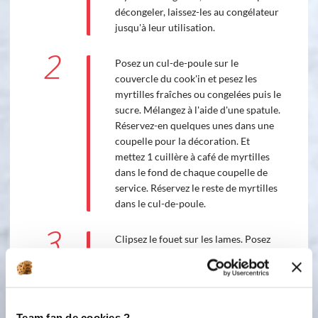
décongeler, laissez-les au congélateur
jusqu'à leur utilisation.
2
Posez un cul-de-poule sur le
couvercle du cook'in et pesez les
myrtilles fraîches ou congelées puis le
sucre. Mélangez à l'aide d'une spatule.
Réservez-en quelques unes dans une
coupelle pour la décoration. Et
mettez 1 cuillère à café de myrtilles
dans le fond de chaque coupelle de
service. Réservez le reste de myrtilles
dans le cul-de-poule.
3
Clipsez le fouet sur les lames. Posez
une coupelle sur le couvercle du
cook'in et pesez le sucre. Réservez-le.
Accessoire(s) :
Team fan de cookies ?