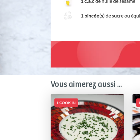
1 c.à.c
de huile de sésame
1 pincée(s)
de sucre ou équ
Vous aimerez aussi ...
I-COOK'IN