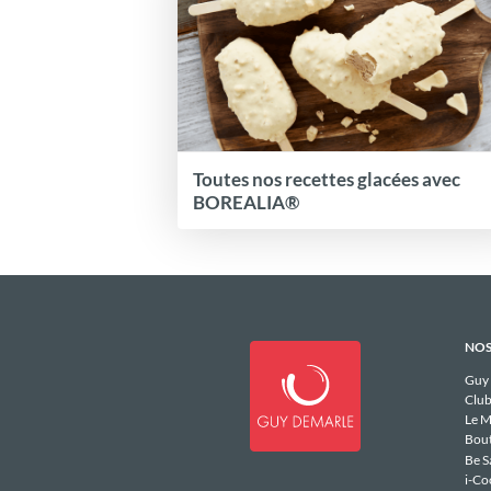
Toutes nos recettes glacées avec
BOREALIA®
NOS
Guy
Club
Le M
Bou
Be S
i-Co