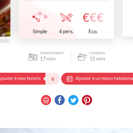
€
€
€
Simple
Eco.
4 pers.
23h05
TEMPS ROBOT
CUISSON
17
min
15
min
jouter à mes favoris
Ajouter à un menu hebdoma
8