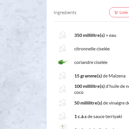
Ingredients
Liste
350 millilitre(s)
+
eau
citronnelle ciselée
coriandre ciselée
15 gramme(s)
de Maïzena
100 millilitre(s)
d'huile de n
coco
50 millilitre(s)
de vinaigre de
1 c.à.s
de sauce terriyaki