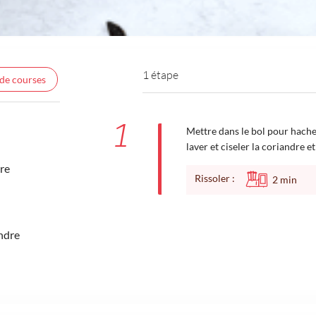
1 étape
 de courses
1
Mettre dans le bol pour hache
laver et ciseler la coriandre et
re
Rissoler :
2
min
ndre