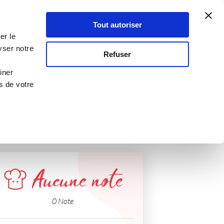
Atelier Culinaire
Le métier
Guy Demarle
Tout autoriser
Se connecter
S'inscrire
er le
yser notre
Refuser
iner
s de votre
Aucune note
0 Note