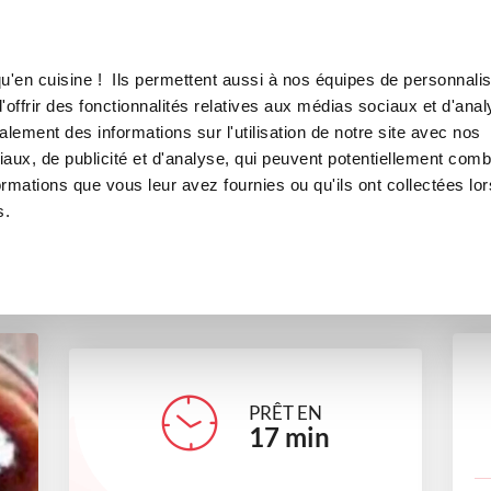
Canofea
Borealia
ion light
LE MAG
LA BOUTIQUE
RECETTES
u'en cuisine ! Ils permettent aussi à nos équipes de personnalis
Vinaigrette thaï version light
offrir des fonctionnalités relatives aux médias sociaux et d'anal
lement des informations sur l'utilisation de notre site avec nos
sauces
Recettes minceur
aux, de publicité et d'analyse, qui peuvent potentiellement comb
ormations que vous leur avez fournies ou qu'ils ont collectées lor
s.
anne_gp
PRÊT EN
17
min