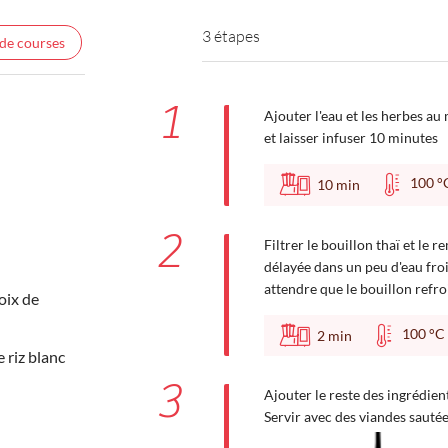
3 étapes
 de courses
1
Ajouter l'eau et les herbes au
et laisser infuser 10 minutes
100
10
min
2
Filtrer le bouillon thaï et le 
délayée dans un peu d'eau fro
attendre que le bouillon refro
oix de
100 
2
min
 riz blanc
3
Ajouter le reste des ingrédien
Servir avec des viandes sautée