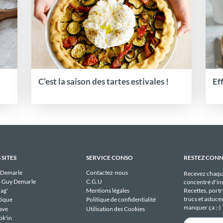
C’est la saison des tartes estivales !
Ef
 SITES
SERVICE CONSO
RESTEZ CON
 Demarle
Contactez-nous
Recevez chaqu
 Guy Demarle
C.G.U
concentré d'ins
Recettes, portra
ag'
Mentions légales
trucs et astuce
tique
Politique de confidentialité
manquer ça ;-)
ave
Utilisation des Cookies
ok'in