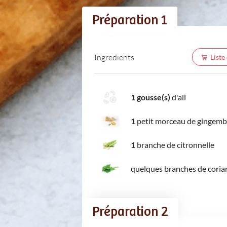
Préparation 1
Ingredients
Liste
1 gousse(s)
d'ail
1
petit morceau de gingemb
1
branche de citronnelle
quelques branches de coria
Préparation 2