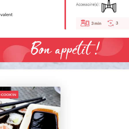
Accessoire(s) :
ivalent
3
3
min
Bon appétit !
I-COOK'IN