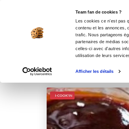
Le Club
i-Cook'in
Be Save
Boutique
Accueil
Recettes
Vinaigrette thaï vers
Team fan de cookies ?
Les cookies ce n'est pas q
contenu et les annonces, d'
trafic. Nous partageons éga
partenaires de médias soci
celles-ci avec d'autres inf
utilisation de leurs service
Afficher les détails
I-COOK'IN