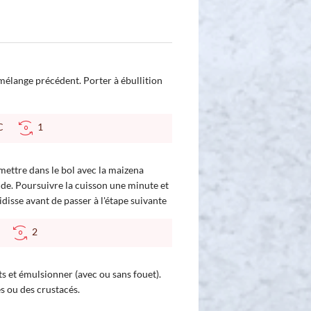
 mélange précédent. Porter à ébullition
 °C
1
remettre dans le bol avec la maizena
ide. Poursuivre la cuisson une minute et
idisse avant de passer à l'étape suivante
°C
2
ts et émulsionner (avec ou sans fouet).
s ou des crustacés.