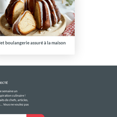
fet boulangerie assuré à la maison
NECTÉ
e semaine un
piration culinaire !
its de chefs, articles,
s... Vous ne voulez pas