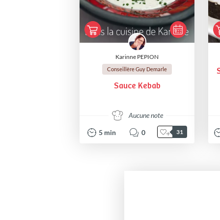
Karinne PEPION
Conseillère Guy Demarle
Sauce Kebab
Aucune note
5
min
0
31