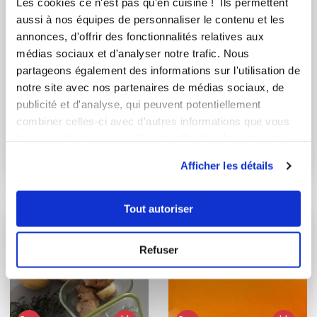
Les cookies ce n'est pas qu'en cuisine ! Ils permettent
aussi à nos équipes de personnaliser le contenu et les
annonces, d'offrir des fonctionnalités relatives aux
médias sociaux et d'analyser notre trafic. Nous
partageons également des informations sur l'utilisation de
notre site avec nos partenaires de médias sociaux, de
publicité et d'analyse, qui peuvent potentiellement
lesgourmandisesambre
Emmanuelle Barrois
combiner celles-ci avec d'autres informations que vous
Conseillère Guy Demarle
leur avez fournies ou qu'ils ont collectées lors de votre
Citronnade
utilisation de leurs services.
Vin chaud avec
Afficher les détails
icookin TA 923097
Tout autoriser
Refuser