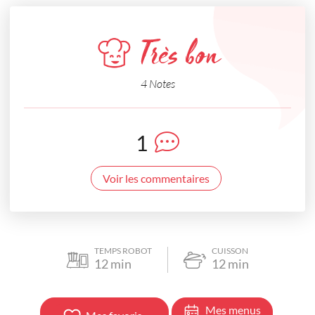
Très bon
4 Notes
1
Voir les commentaires
TEMPS ROBOT
CUISSON
12
min
12
min
Mes menus