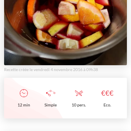
Recette créée le vendredi 4 novembre 2016 à 09h38
€
€
€
12
min
Simple
10 pers.
Eco.