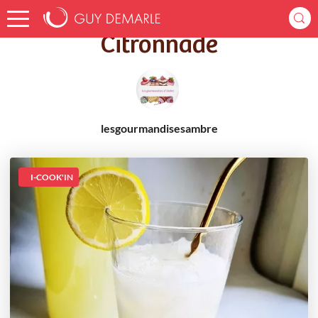
Accueil
Recettes
Citronnade
Citronnade
lesgourmandisesambre
I-COOK'IN