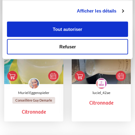
utilisation de leurs services.
Citronnade et gâteau
Afficher les détails
au citron
Tout autoriser
Refuser
Muriel Eggenspieler
luciel_42ae
Conseillère Guy Demarle
Citronnade
Citronnade