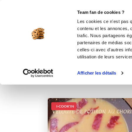
Le Club
i-Cook'in
Be Save
Boutique
Accueil
Recettes
Velouté de potiron 
Team fan de cookies ?
Les cookies ce n'est pas q
contenu et les annonces, d'
trafic. Nous partageons éga
partenaires de médias soci
celles-ci avec d'autres inf
utilisation de leurs service
Afficher les détails
I-COOK'IN