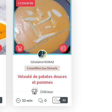
I-COOK'IN
Ghislaine NORAZ
Conseillère Guy Demarle
Velouté de patates douces
et pommes
Délicieux
32
min
0
5
32