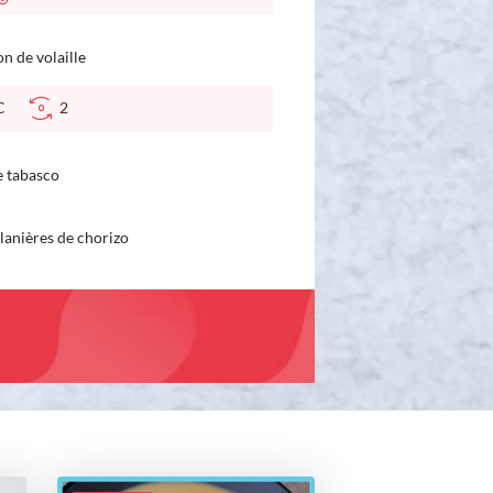
on de volaille
 °C
2
le tabasco
 lanières de chorizo