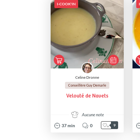
I-COOK'IN
Celine Dronne
Conseillère Guy Demarle
Velouté de Navets
Aucune note
37
min
0
9