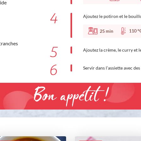
ide
4
Ajoutez le potiron et le bouill
110
25
min
(tranches
5
Ajoutez la crème, le curry et 
6
Servir dans l'assiette avec des
Bon appétit !