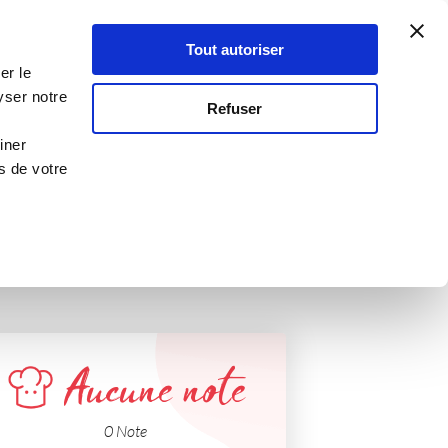
Atelier Culinaire
Le métier
Guy Demarle
Tout autoriser
Se connecter
S'inscrire
er le
yser notre
Refuser
iner
s de votre
Aucune note
0 Note