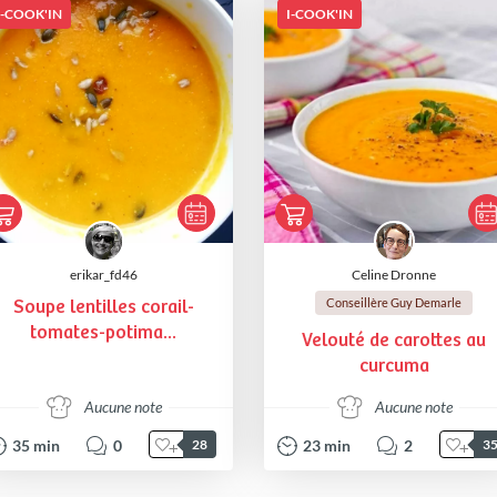
I-COOK'IN
I-COOK'IN
erikar_fd46
Celine Dronne
Conseillère Guy Demarle
Soupe lentilles corail-
tomates-potima...
Velouté de carottes au
curcuma
Aucune note
Aucune note
35
min
0
23
min
2
28
3