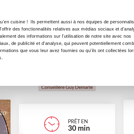
Canofea
Borealia
au chorizo
LE MAG
LA BOUTIQUE
RECETTES
u'en cuisine ! Ils permettent aussi à nos équipes de personnalis
Velouté de potiron au chorizo
offrir des fonctionnalités relatives aux médias sociaux et d'anal
lement des informations sur l'utilisation de notre site avec nos
soupes et crèmes
aux, de publicité et d'analyse, qui peuvent potentiellement comb
ormations que vous leur avez fournies ou qu'ils ont collectées lor
s.
Ghislaine NORAZ
Conseillère Guy Demarle
PRÊT EN
30
min