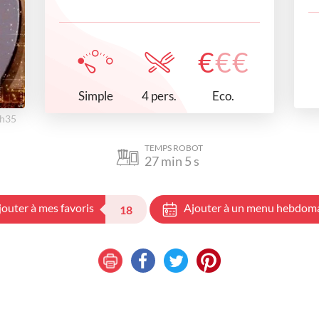
€
€
€
Simple
Eco.
4 pers.
7h35
TEMPS ROBOT
27
min
5
s
jouter à mes favoris
Ajouter à un menu hebdom
18