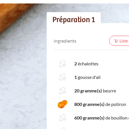
Préparation 1
Ingredients
Liste
2
échalottes
1
gousse d'ail
20 gramme(s)
beurre
800 gramme(s)
de potiron
600 gramme(s)
de bouillon 