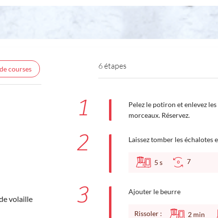
6 étapes
 de courses
1
Pelez le potiron et enlevez les
morceaux. Réservez.
2
Laissez tomber les échalotes et
7
5
s
3
Ajouter le beurre
de volaille
Rissoler :
2
min